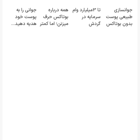
صاف کن(50%
کرم جوانساز
اسپیرولینا
میکنه انگار
جوانسازی
تا 3میلیارد وام
همه درباره
جوانی را به
تخفیف
آلمانی(45%تخفیف)
20سال جوون
طبیعی پوست
سرمایه در
بوتاکس حرف
پوست خود
سفارش فوری)
شدی🔥
بدون بوتاکس
گردش
میزنن؛ اما کمتر
هدیه دهید...
و جراحی😳!
فروشندگان =>
کسی این راه رو
خرید با تخفیف
فروشگاهت رو
میشناسه.
ویژه
ثبت کن