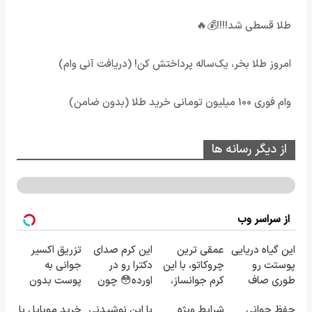
طلا قسطی شد!!!!💰🔥
امروز طلا بخر، یک‌ساله پرداختش کن! (دریافت آنی وام)
وام فوری 100 میلیون تومانی خرید طلا (بدون ضامن)
از دیگر رسانه ها
از سراسر وب
این گیاه دریایی
عمقی ترین
این کرم صدای
تزریق اکسیر
پوستت رو
چروکاتو، با این
دکترا رو در
جوانی به
طوری صاف
کرم جوانساز،
اورده😳 چون
پوست بدون
میکنه انگار
صاف کن(50%
دیگه نیازی
سوزن40%تخفیف
حفظ جوانی
شرایط ویژه
با این نوشیدنی
خرید موبایل با
20سال جوون
تخفیف
نداری بوتاکس