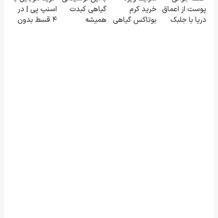
پوست از اعماق
خرید کرم
گیاهی کبدت
اسنپ پی | در
شدی🔥
سفارش فوری)
کنی!!!
دریا با جلبک
بوتاکس گیاهی
همیشه
۴ قسط بدون
اسپیرولینا
تا پایان امشب!
پرقدرته55%تخفیف
سود و کارمزد!