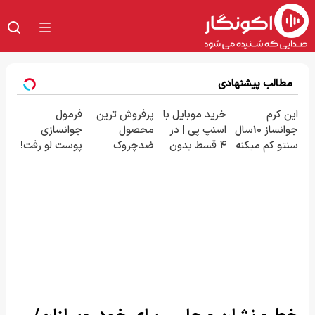
مطالب پیشنهادی
این کرم
خرید موبایل با
پرفروش ترین
فرمول
جوانساز 10سال
اسنپ پی | در
محصول
جوانسازی
سنتو کم میکنه
۴ قسط بدون
ضدچروک
پوست لو رفت!
(با تخفیف
سود و کارمزد!
آلمانی
کرم ضدچروک
ویژه)
جلبک با
تخفیف