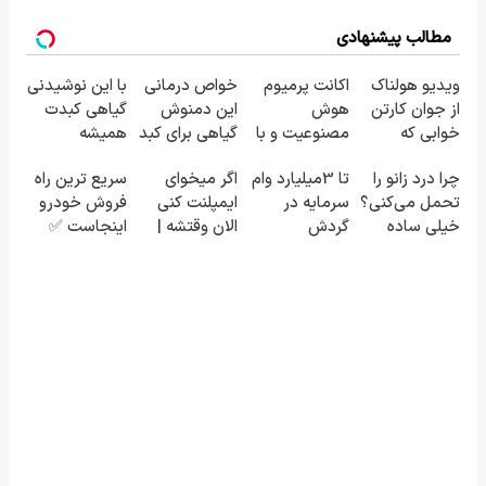
مطالب پیشنهادی
ویدیو هولناک
اکانت پرمیوم
خواص درمانی
با این نوشیدنی
از جوان کارتن
هوش
این دمنوش
گیاهی کبدت
خوابی که
مصنوعیت و با
گیاهی برای کبد
همیشه
میلیاردر شد.
تخفیف بگیر!!!
که از آن بی
پرقدرته55%تخفیف
چرا درد زانو را
تا 3میلیارد وام
اگر میخوای
سریع ترین راه
آموزش رایگان
دریافت تخفیف
خبرید!
تحمل می‌کنی؟
سرمایه در
ایمپلنت کنی
فروش خودرو
👇👇
خیلی ساده
گردش
الان وقتشه |
اینجاست ✅
درمنزل
فروشندگان =>
فقط با ۲۵
درمانش کن
فروشگاهت رو
میلیون
ثبت کن
تومان!!!