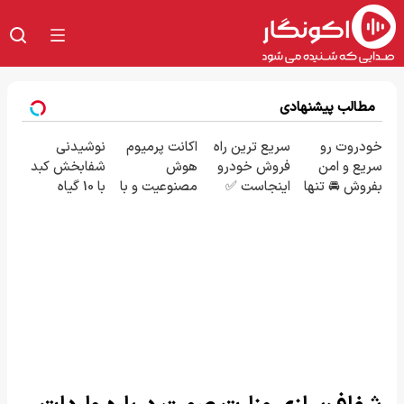
مطالب پیشنهادی
خودروت رو
سریع ترین راه
اکانت پرمیوم
نوشیدنی
سریع و امن
فروش خودرو
هوش
شفابخش کبد
بفروش 🚘 تنها
اینجاست ✅
مصنوعیت و با
با 10 گیاه
با یک بار
تخفیف بگیر!!!
موثر(تخفیف تا
مراجعه 👇
دریافت تخفیف
امشب)
👇👇