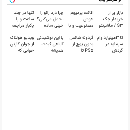
از سراسر وب
بازار پر از
اکانت پرمیوم
چرا درد زانو را
تنها در چند
خریدار جک
هوش
تحمل می‌کنی؟
ساعت و با
S3 / ماشینتو
مصنوعیت و با
خیلی ساده
یکبار مراجعه
به راحتی
تخفیف بگیر!!!
درمنزل
به خودرو45
تا 3میلیارد وام
گردونه شانس
با این نوشیدنی
ویدیو هولناک
بفروش
دریافت تخفیف
درمانش کن
سرمایه در
بدون پوچ از
گیاهی کبدت
از جوان کارتن
👇👇
گردش
PS5 تا
همیشه
خوابی که
فروشندگان =>
آیفون17 و بیت
پرقدرته55%تخفیف
میلیاردر شد.
فروشگاهت رو
کوین 🔥
آموزش رایگان
ثبت کن