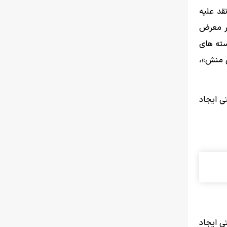
قد علیه
در معرض
سته های
‌ منش»،
ی ایجاد
ی ایجاد