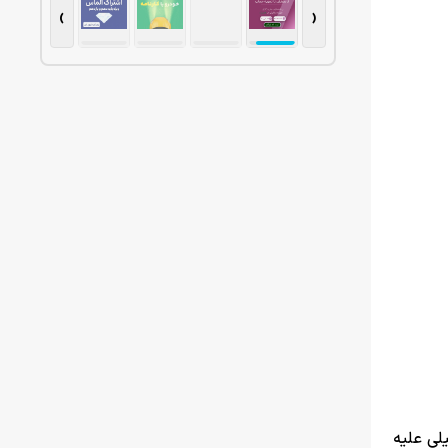
›
‹
لی علیه