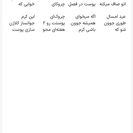
اتو صاف میکنه
پوست در فصل
چروکای
خوابی که
😍
سرما
پوستتو صاف
میلیاردر شد.
عید امسال
اگه میخوای
چروک‌ای
این کرم
میکنه!+تخفیف
آموزش رایگان
طوری جوون
همیشه جوون
پوستت رو ۲
جوانساز کلاژن
ویژه
شو که
باشی کرم
هفته‌ای محو
سازی پوست
هیچکس
جوانساز جلبک
کن! ۴۰٪
رو 3برابر
نشناستت
مخصوص توعه
تخفیف
میکنه50%تخفیف
🔥