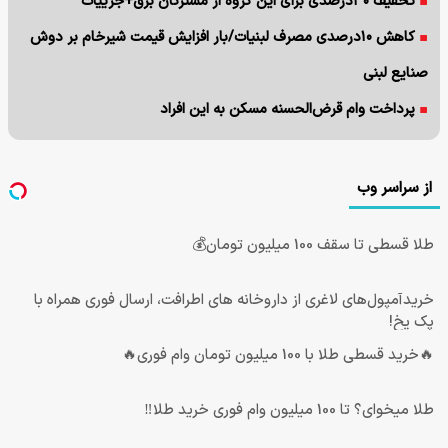
تخفیف ۳۰درصدی برای این گروه از مشترکان برق+جزییات
کاهش ۱۰درصدی مصرف لبنیات/بار افزایش قیمت شیرخام بر دوش
صنایع لبنی
پرداخت وام قرض‌الحسنه مسکن به این افراد
از سراسر وب
طلا قسطی تا سقف 100 میلیون تومان💰
خریدآمپول‌های لاغری از داروخانه های اطرافت، ارسال فوری همراه با
پک یخ!
🔥خرید قسطی طلا با 100 میلیون تومان وام فوری🔥
طلا میخوای؟ تا 100 میلیون وام فوری خرید طلا‼️