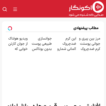
مطالب پیشنهادی
مرز بین پیری و
این کرم
جوانسازی
ویدیو هولناک
جوانی پوستت
ضدچروک
طبیعی پوست
از جوان کارتن
کرم ضدچروک
آلمانی شمارو
بدون بوتاکس
خوابی که
جلبکه!40%تخفیف
از بوتاکس بی
و جراحی😳!
میلیاردر شد.
نیاز میکنه.
خرید با تخفیف
آموزش رایگان
(تخفیف تا
ویژه
امشب)