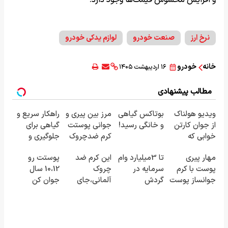
و افزایش محسوس قیمت‌ها وجود دارد.
نرخ ارز
صنعت خودرو
لوازم یدکی خودرو
خانه
خودرو
۱۶ اردیبهشت ۱۴۰۵
مطالب پیشنهادی
ویدیو هولناک
بوتاکس گیاهی
مرز بین پیری و
راهکار سریع و
از جوان کارتن
و خانگی رسید!
جوانی پوستت
گیاهی برای
خوابی که
کرم ضدچروک
جلوگیری و
میلیاردر شد.
جلبکه!40%تخفیف
درمان پیری
مهار پیری
تا 3میلیارد وام
این کرم ضد
پوستت رو
آموزش رایگان
پوست
پوست با کرم
سرمایه در
چروک
10،12 سال
جوانساز پوست
گردش
آلمانی،جای
جوان کن
آلمانی(تخفیف
فروشندگان =>
بوتاکس رو
(تخفیف تا
ویژه تا امشب)
فروشگاهت رو
برات پر میکنه!
امشب)
ثبت کن
تخفیف تا
امشب