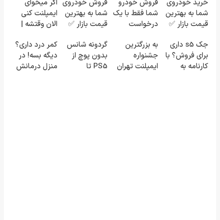
خرید خودروی
فروش خودرو
فروش خودروی
اگر میخوای
شما به بهترین
شما فقط با یک
شما به بهترین
ایمپلنت کنی
قیمت بازار ✅
درخواست
قیمت بازار ✅
الان وقتشه |
آنلاین ✔
فقط با ۲۵
جک s5 داری
به بزرگترین
گردونه شانس
کمر درد داری؟
میلیون
برای فروش؟ با
جشنواره
بدون پوچ از
دیگه بسه! در
تومان!!!
کارنامه به
ایمپلنت تهران
PS5 تا
منزل درمانش
بهترین قیمت
سر بزنید ! |
آیفون17 و بیت
کن
بفروش!
فقط ۲۵
کوین 🔥
(◀پرسش‌نامه)
میلیون !