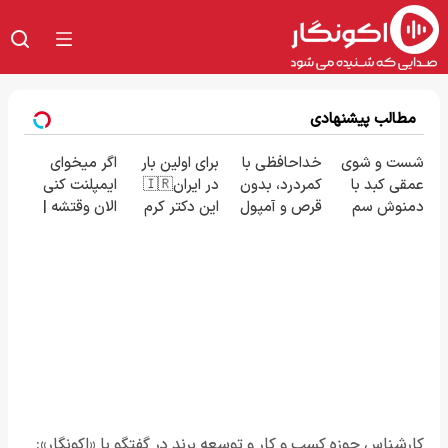
مطالب پیشنهادی
شست و شوی
خداحافظی با
برای اولین بار
اگر میخوای
عمقی کبد با
کمردرد، بدون
در ایران🇮🇷
ایمپلنت کنی
دمنوش سم
قرص و آمپول
این دکتر کرم
الان وقتشه |
زدای گیاهی
ترمیم کننده
فقط با ۲۵
23 روزه
میلیون
ساخت!
تومان!!!
کارشناس حوزه کسب و کار و توسعه برند در گفتگو با «اکونگار»: