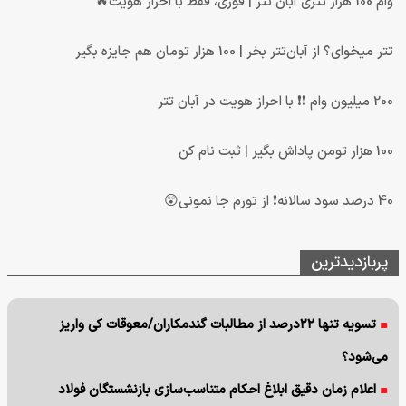
وام 100 هزار تتری آبان تتر | فوری، فقط با احراز هویت🔥
تتر میخوای؟ از آبان‌تتر بخر | 100 هزار تومان هم جایزه بگیر
200 میلیون وام ❗❗ با احراز هویت در آبان تتر
100 هزار تومن پاداش بگیر | ثبت نام کن
40 درصد سود سالانه❗ از تورم جا نمونی😲
پربازدیدترین
تسویه تنها ۲۲درصد از مطالبات گندمکاران/معوقات کی واریز
می‌شود؟
اعلام زمان دقیق ابلاغ احکام متناسب‌سازی بازنشستگان فولاد