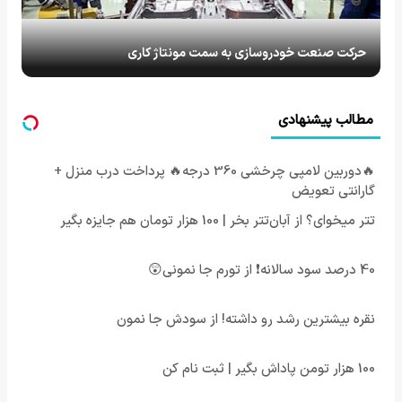
حرکت صنعت خودروسازی به سمت مونتاژ کاری
مطالب پیشنهادی
🔥دوربین لامپی چرخشی 360 درجه🔥 پرداخت درب منزل +
گارانتی تعویض
تتر میخوای؟ از آبان‌تتر بخر | 100 هزار تومان هم جایزه بگیر
40 درصد سود سالانه❗ از تورم جا نمونی😲
نقره بیشترین رشد رو داشته! از سودش جا نمون
100 هزار تومن پاداش بگیر | ثبت نام کن