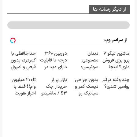
از دیگر رسانه ها
از سراسر وب
ماشین تیگو 7
دندان
دوربین 360
خداحافظی با
پرو برای فروش
مصنوعی
درجه با قابلیت
کمردرد، بدون
داری؟ اینجا
سوئیسی:
دارای دید در
قرص و آمپول
سریع
جدیدترین
شب🔥با
چند وقته درگیر
بدون جراحی
بازار پر از
❗❗200 میلیون
بفروشش
فناوری اروپا،
تخفیف بخر!!
بواسیر شدی؟
دیسک کمر و
خریدار جک
وام❗❗ فقط با
سبک و مقاوم |
سیاتیک رو
S3 / ماشینتو
احراز هویت
پرداخت قسطی
درمان کن
به راحتی
(◂پرسش‌نامه)
بفروش