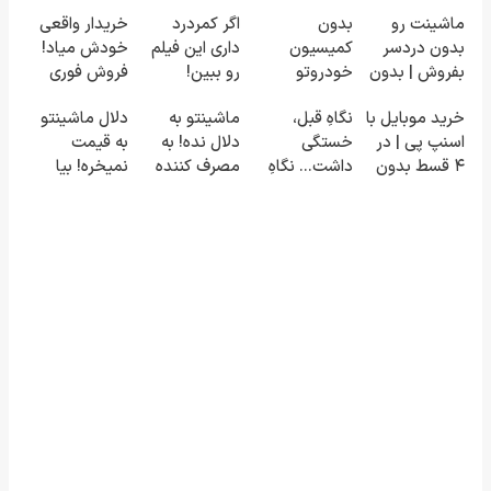
ماشینت رو
بدون
اگر کمردرد
خریدار واقعی
بدون دردسر
کمیسیون
داری این فیلم
خودش میاد!
بفروش | بدون
خودروتو
رو ببین!
فروش فوری
کمسیون 😍
بفروش
◗پرسش‌نامه
ماشین در
خرید موبایل با
نگاهِ قبل،
ماشینتو به
دلال ماشینتو
رو پر کن◖
همراه مکانیک
اسنپ پی | در
خستگی
دلال نده! به
به قیمت
۴ قسط بدون
داشت... نگاهِ
مصرف کننده
نمیخره! بیا
سود و کارمزد!
بعد، انرژی داره
بفروش! بدون
اینجا به قیمت
🌸 بلفا با 25%
پاسخ به یک
بفروش*فقط
تخفیف
تماس
خریدار واقعی*