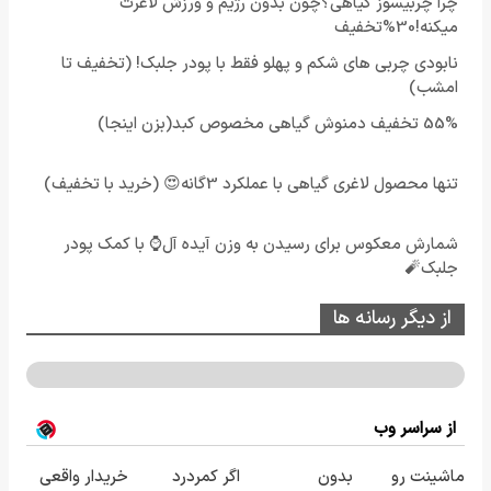
چرا چربیسوز گیاهی؟چون بدون رژیم و ورزش لاغرت
میکنه!30%تخفیف
نابودی چربی های شکم و پهلو فقط با پودر جلبک! (تخفیف تا
امشب)
55% تخفیف دمنوش گیاهی مخصوص کبد(بزن اینجا)
تنها محصول لاغری گیاهی با عملکرد 3گانه😍 (خرید با تخفیف)
شمارش معکوس برای رسیدن به وزن آیده آل⌚ با کمک پودر
جلبک🧨
از دیگر رسانه ها
از سراسر وب
ماشینت رو
بدون
اگر کمردرد
خریدار واقعی