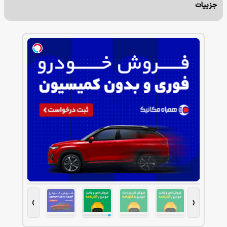
جزییات
›
‹