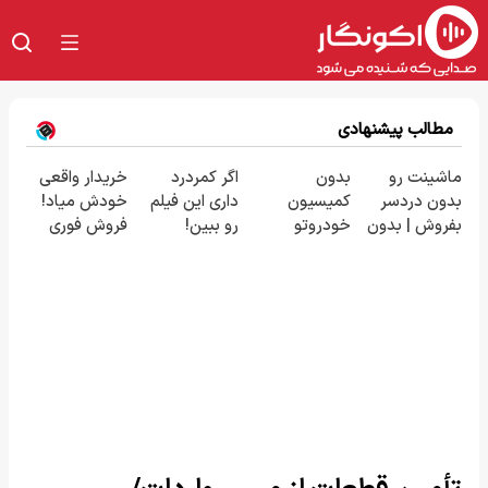
مطالب پیشنهادی
ماشینت رو
بدون
اگر کمردرد
خریدار واقعی
بدون دردسر
کمیسیون
داری این فیلم
خودش میاد!
بفروش | بدون
خودروتو
رو ببین!
فروش فوری
کمسیون 😍
بفروش
◗پرسش‌نامه
ماشین در
رو پر کن◖
همراه مکانیک