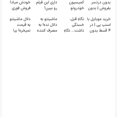
بدون دردسر
کمیسیون
داری این فیلم
خودش میاد!
بفروش | بدون
خودروتو
رو ببین!
فروش فوری
کمسیون 😍
بفروش
◗پرسش‌نامه
ماشین در
خرید موبایل با
نگاهِ قبل،
ماشینتو به
دلال ماشینتو
رو پر کن◖
همراه مکانیک
اسنپ پی | در
خستگی
دلال نده! به
به قیمت
۴ قسط بدون
داشت... نگاهِ
مصرف کننده
نمیخره! بیا
سود و کارمزد!
بعد، انرژی داره
بفروش! بدون
اینجا به قیمت
🌸 بلفا با 25%
پاسخ به یک
بفروش*فقط
تخفیف
تماس
خریدار واقعی*