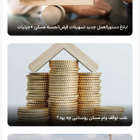
ابلاغ دستورالعمل جدید تسهیلات قرض‌الحسنه مسکن +جزئیات
علت توقف وام مسکن روستایی چه بود؟