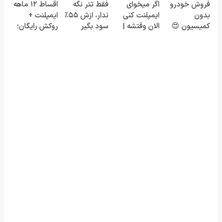
فروش خودرو
اگر میخوای
فقط تتر نگه
اقساط ۱۲ ماهه
کنید!
درآمد بیشتر،
متوجه میشن
بدون
ایمپلنت کنی
ندار، ازش ۵۵٪
ایمپلنت +
آماده‌ای؟
✨
کمیسیون 😍
الان وقتشه |
سود بگیر
روکش رایگان؛
فقط با ۲۵
همین امروز
میلیون
نوبت بگیر ✅🦷
تومان!!!