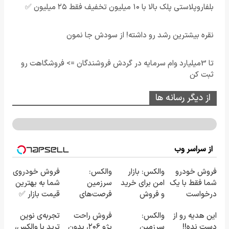
بلفاروپلاستی پلک بالا با ۱۰ میلیون تخفیف فقط ۲۵ میلیون ✅
نقره بیشترین رشد رو داشته! از سودش جا نمون
تا 3میلیارد وام سرمایه در گردش فروشندگان => فروشگاهت رو
ثبت کن
از دیگر رسانه ها
از سراسر وب
فروش خودرو
والکس: بازار
والکس:
فروش خودروی
شما فقط با یک
امن برای خرید
سرزمین
شما به بهترین
درخواست
و فروش
فرصت‌های
قیمت بازار ✅
آنلاین ✔
دارایی‌های
سرمایه‌گذاری
این هدیه رو از
والکس:
فروش راحت
تجربه‌ی نوین
دیجیتال
دیجیتال شما
دست نده!!
سرزمین
پژو ۲۰6، بدون
ترید با والکس،