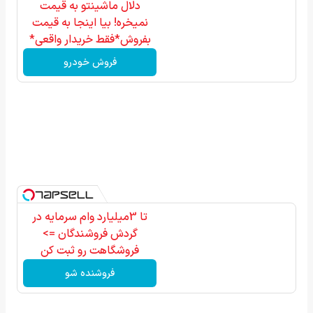
دلال ماشینتو به قیمت
نمیخره! بیا اینجا به قیمت
بفروش*فقط خریدار واقعی*
فروش خودرو
تا 3میلیارد وام سرمایه در
گردش فروشندگان =>
فروشگاهت رو ثبت کن
فروشنده شو