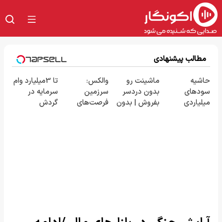
مطالب پیشنهادی
حاشیه
ماشینت رو
والکس:
تا 3میلیارد وام
سودهای
بدون دردسر
سرزمین
سرمایه در
میلیاردی
بفروش | بدون
فرصت‌های
گردش
شرکت در
کمسیون 😍
سرمایه‌گذاری
فروشندگان =>
مناقصات VIP
دیجیتال شما
فروشگاهت رو
با اشتراکات
ثبت کن
ایران تندر