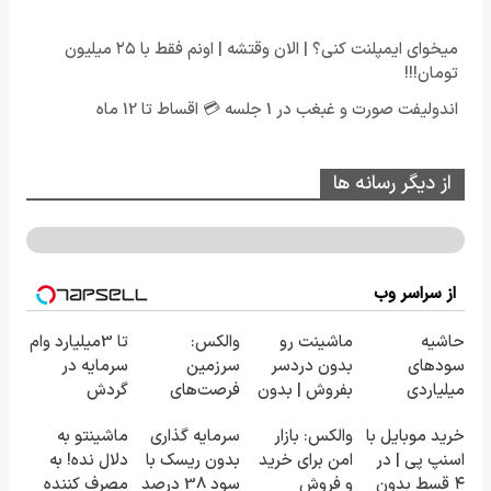
میخوای ایمپلنت کنی؟ | الان وقتشه | اونم فقط با ۲۵ میلیون
تومان!!!
اندولیفت صورت و غبغب در 1 جلسه 💳 اقساط تا 12 ماه
از دیگر رسانه ها
از سراسر وب
حاشیه
ماشینت رو
والکس:
تا 3میلیارد وام
سودهای
بدون دردسر
سرزمین
سرمایه در
میلیاردی
بفروش | بدون
فرصت‌های
گردش
شرکت در
کمسیون 😍
سرمایه‌گذاری
فروشندگان =>
خرید موبایل با
والکس: بازار
سرمایه گذاری
ماشینتو به
مناقصات VIP
دیجیتال شما
فروشگاهت رو
اسنپ پی | در
امن برای خرید
بدون ریسک با
دلال نده! به
با اشتراکات
ثبت کن
۴ قسط بدون
و فروش
سود 38 درصد
مصرف کننده
ایران تندر