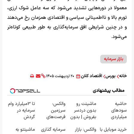
معمولا در دوره‌هایی تشدید می‌شود که سه عامل شوک ارزی،
تورم بالا و نااطمینانی سیاسی و اقتصادی همزمان رخ می‌دهند
و در چنین شرایطی افق سرمایه‌گذاری به طور طبیعی کوتاه‌تر
می‌شود.
بازار سرمایه
خانه
بورس
اقتصاد کلان
۲۰ اردیبهشت ۱۴۰۵
مطالب پیشنهادی
حاشیه
ماشینت رو
والکس:
تا 3میلیارد وام
سودهای
بدون دردسر
سرزمین
سرمایه در
میلیاردی
بفروش | بدون
فرصت‌های
گردش
شرکت در
کمسیون 😍
سرمایه‌گذاری
فروشندگان =>
خرید موبایل با
والکس: بازار
سرمایه گذاری
ماشینتو به
مناقصات VIP
دیجیتال شما
فروشگاهت رو