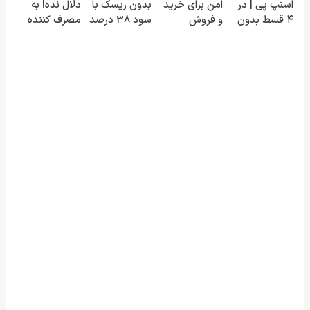
اسنپ پی | در
امن برای خرید
بدون ریسک با
دلال نده! به
با اشتراکات
ثبت کن
۴ قسط بدون
و فروش
سود 38 درصد
مصرف کننده
ایران تندر
سود و کارمزد!
دارایی‌های
سالانه📈
بفروش! بدون
دیجیتال
پاسخ به یک
تماس