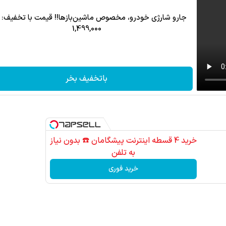
جارو شارژی خودرو، مخصوص ماشین‌باز‌ها!! قیمت با تخفیف: 
1,499,000
باتخفیف بخر
خرید 4 قسطه اینترنت پیشگامان ☎️ بدون نیاز
به تلفن
خرید فوری