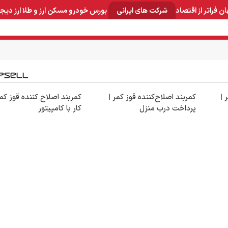
ان
فراتر از اقتصاد
شرکت های ایرانی
بورس
خودرو
مسکن
ارز و طلا
ارز دیج
و صنایع معدنی
لوازم خانگی
بهداشتی و آرایشی
برق و ارتباطات
 |
کمربند اصلاح‌کننده قوز کمر |
کمربند اصلاح کننده قوز کمر
پرداخت درب منزل
کار با کامپیتور