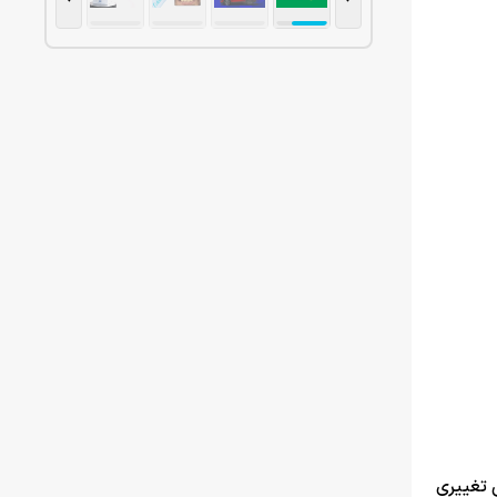
س تغییری