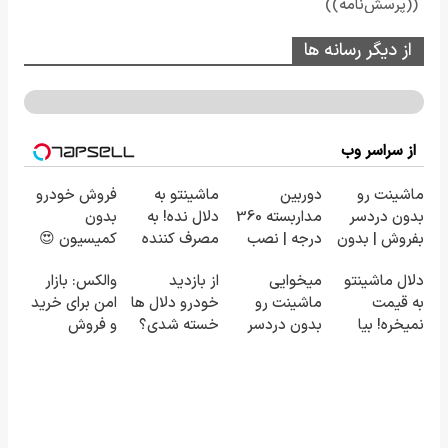
((پرسش‌نامه))
از دیگر رسانه ها
از سراسر وب
ماشینت رو
دوربین
ماشینتو به
فروش خودرو
بدون دردسر
مداربسته 360
دلال نده! به
بدون
بفروش | بدون
درجه | نصب
مصرف کننده
کمیسیون 😍
کمسیون 😍
آسان و راحت
بفروش! بدون
دلال ماشینتو
میخوایی
از بازدید
والکس: بازار
پاسخ به یک
به قیمت
ماشینت رو
خودرو دلال ها
امن برای خرید
تماس
نمیخره! بیا
بدون دردسر
خسته شدی؟
و فروش
اینجا به قیمت
بفروشی؟ بدون
اطلاعات
دارایی‌های
بفروش*فقط
کمیسیون
ماشینت رو
دیجیتال
خریدار واقعی*
اینجا ثبت کن