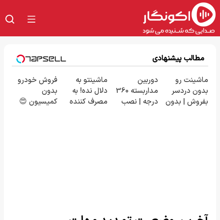
مطالب پیشنهادی
ماشینت رو
دوربین
ماشینتو به
فروش خودرو
بدون دردسر
مداربسته 360
دلال نده! به
بدون
بفروش | بدون
درجه | نصب
مصرف کننده
کمیسیون 😍
کمسیون 😍
آسان و راحت
بفروش! بدون
پاسخ به یک
تماس