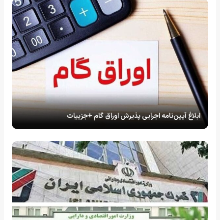
ابلاغ آیین‌نامه اجرایی پذیرش اوراق گام +جزییات