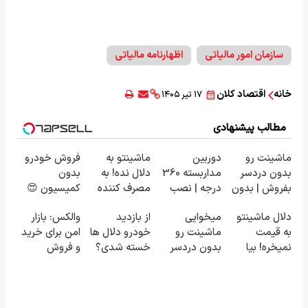
سازمان امور مالیاتی
اظهارنامه مالیاتی
خانه
اقتصاد کلان
۱۷ تیر ۱۴۰۵
مطالب پیشنهادی
ماشینت رو
دوربین
ماشینتو به
فروش خودرو
بدون دردسر
مداربسته 360
دلال نده! به
بدون
بفروش | بدون
درجه | نصب
مصرف کننده
کمیسیون 😍
کمسیون 😍
آسان و راحت
بفروش! بدون
دلال ماشینتو
میخوایی
از بازدید
والکس: بازار
پاسخ به یک
به قیمت
ماشینت رو
خودرو دلال ها
امن برای خرید
تماس
نمیخره! بیا
بدون دردسر
خسته شدی؟
و فروش
اینجا به قیمت
بفروشی؟ بدون
اطلاعات
دارایی‌های
بفروش*فقط
کمیسیون
ماشینت رو
دیجیتال
خریدار واقعی*
اینجا ثبت کن