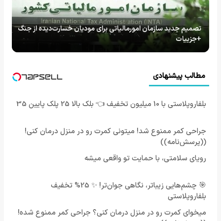
تصمیم جدید سازمان امورمالیاتی برای مودیان خسارت‌دیده از جنگ‌
+جزییات
مطالب پیشنهادی
بلفاروپلاستی با 10 میلیون تخفیف 👈 بلک بالا 25 پلک پایین 35
جراحی کمر ممنوع شد! میتونی کمرت رو در منزل درمان کنی!
((پرسش‌نامه))
رویای سلامتی، با حمایت تو واقعی میشه
🎯 چشم‌هایی زیباتر، نگاهی جوان‌تر! ✨ 25% تخفیف
بلفاروپلاستی
میخوای کمرت رو در منزل درمان کنی؟ جراحی کمر ممنوع شده!