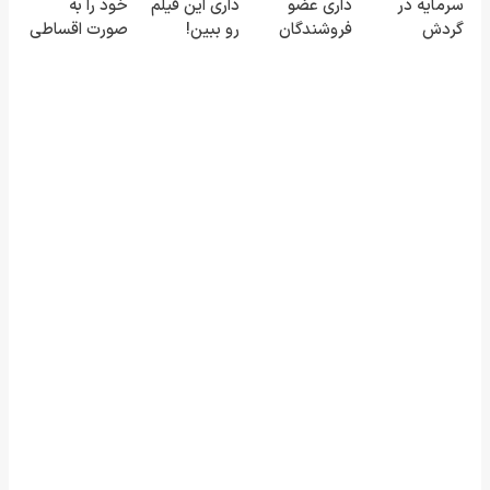
سرمایه در
داری عضو
داری این فیلم
خود را به
اینجا ثبت کن
گردش
فروشندگان
رو ببین!
صورت اقساطی
فروشندگان =>
دیجی پی شو
◗پرسش‌نامه
بفروشید
فروشگاهت رو
3 میلیارد وام
رو پر کن◖
ثبت کن
بگیر