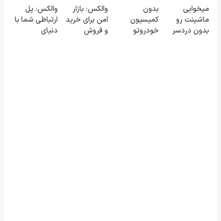
میخوایی
بدون
والکس: بازار
والکس: پل
پاسخ به یک
بفروش*فقط
24ماه
ماشینت رو
کمیسیون
امن برای خرید
ارتباطی شما با
تماس
خریدار واقعی*
ماندگاری ✅
بدون دردسر
خودروتو
و فروش
دنیای
جوان شو
بفروشی؟ بدون
بفروش
دارایی‌های
سرمایه‌گذاری
کمیسیون
دیجیتال
دیجیتال