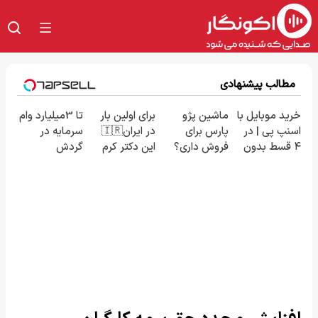
مطالب پیشنهادی
خرید موبایل با
ماشین پژو
برای اولین بار
تا 3میلیارد وام
اسنپ پی | در
پارس برای
در ایران🇮🇷
سرمایه در
۴ قسط بدون
فروش داری؟
این دکتر کرم
گردش
سود و کارمزد!
اینجا سریع
ترمیم کننده
فروشندگان =>
بفروشش
23 روزه
فروشگاهت رو
ساخت!
ثبت کن