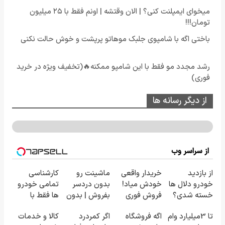
میخوای ایمپلنت کنی؟ | الان وقتشه | اونم فقط با ۲۵ میلیون
تومان!!!
باختی اگه با شامپوی جلبک موهاتو پرپشت و خوش حالت نکنی
رشد مجدد مو فقط با این شامپو ممکنه🔥(تخفیف ویژه در خرید
فوری)
از دیگر رسانه ها
از سراسر وب
از بازدید
خریدار واقعی
ماشینت رو
کارشناسی
خودرو دلال ها
خودش میاد!
بدون دردسر
تمامی خودرو
خسته شدی؟
فروش فوری
بفروش | بدون
ها فقط با
اطلاعات
ماشین در
کمسیون 😍
1,500,000
تا 3میلیارد وام
اگه فروشگاه
اگر کمردرد
کالا و خدمات
ماشینت رو
همراه مکانیک
تومان