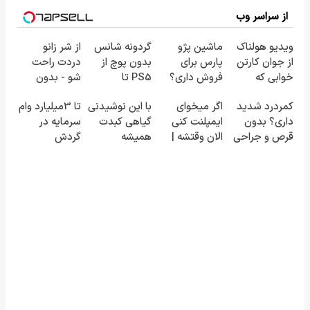
از سراسر وب
ویدیو هولناک
ماشین پژو
گردونه شانس
از شر زانو
از جوان کارتن
پارس برای
بدون پوچ از
دردت راحت
خوابی که
فروش داری؟
PS5 تا
شو - بدون
میلیاردر شد.
اینجا سریع
آیفون17 و بیت
قرص و عمل
کمردرد شدید
اگر میخوای
با این نوشیدنی
تا 3میلیارد وام
آموزش رایگان
بفروشش
کوین 🔥
داری؟ بدون
ایمپلنت کنی
گیاهی کبدت
سرمایه در
قرص و جراحی
الان وقتشه |
همیشه
گردش
درمان شو!
فقط با ۲۵
پرقدرته55%تخفیف
فروشندگان =>
◗پرسش‌نامه◖
میلیون
فروشگاهت رو
تومان!!!
ثبت کن