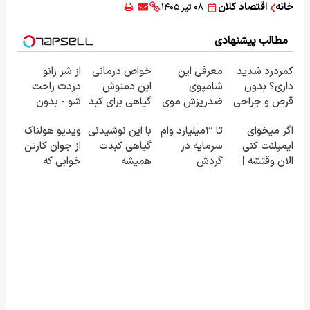
خانه
اقتصاد کلان
۰۸ تیر ۱۴۰۵
مطالب پیشنهادی
کمردرد شدید
معرفی این
خواص درمانی
از شر زانو
داری؟ بدون
شامپوی
این دمنوش
دردت راحت
قرص و جراحی
ضدریزش موی
گیاهی برای کبد
شو - بدون
درمان شو!
گیاهی در صدا
که از آن بی
قرص و عمل
اگر میخوای
تا 3میلیارد وام
با این نوشیدنی
ویدیو هولناک
◗پرسش‌نامه◖
وسیما
خبرید!
ایمپلنت کنی
سرمایه در
گیاهی کبدت
از جوان کارتن
الان وقتشه |
گردش
همیشه
خوابی که
فقط با ۲۵
فروشندگان =>
پرقدرته55%تخفیف
میلیاردر شد.
میلیون
فروشگاهت رو
آموزش رایگان
تومان!!!
ثبت کن