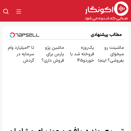
مطالب پیشنهادی
ماشینت رو
یک‌روزه
ماشین پژو
تا 3میلیارد وام
میخوای
فروخته شد با
پارس برای
سرمایه در
بفروشی؟ اینجا
خوردو45
فروش داری؟
گردش
یک روزه برات
اینجا سریع
فروشندگان =>
میفروشه
بفروشش
فروشگاهت رو
ثبت کن