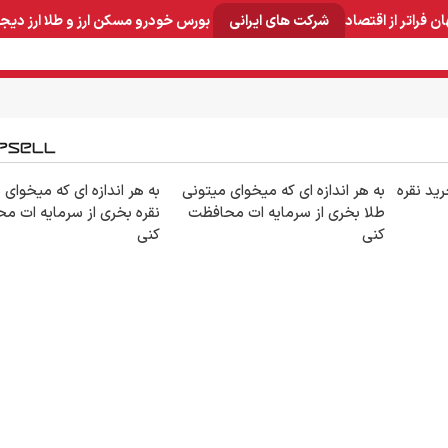
ان
فراتر از اقتصاد
شرکت های ایرانی
بورس
خودرو
مسکن
ارز و طلا
ارز دیج
و صنایع معدنی
لوازم خانگی
بهداشتی و آرایشی
برق و ارتباطات
ید نقره
به هر اندازه ای که میخوای میتونی
به هر اندازه ای که میخوای 
طلا بخری از سرمایه ات محافظت
نقره بخری از سرمایه ات م
کنی
کنی