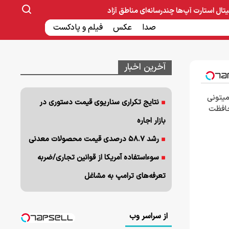
یتال
استارت آپ‌ها
چندرسانه‌ای
مناطق آزاد
صنایع غذایی و دارویی
صدا
عکس
ساخت و ساز
بانک و بیمه
فیلم و پادکست
آخرین اخبار
میتونی
نتایج تکراری سناریوی قیمت دستوری در
حافظت
بازار اجاره
رشد ۵۸.۷ درصدی قیمت محصولات معدنی
سوءاستفاده آمریکا از قوانین تجاری/ضربه
تعرفه‌های ترامپ به مشاغل
از سراسر وب