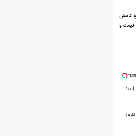
ر برخی مقاطع کاهش
 قیمت و
تتر میخوای؟ از آبان‌تتر بخر | 100
قره |