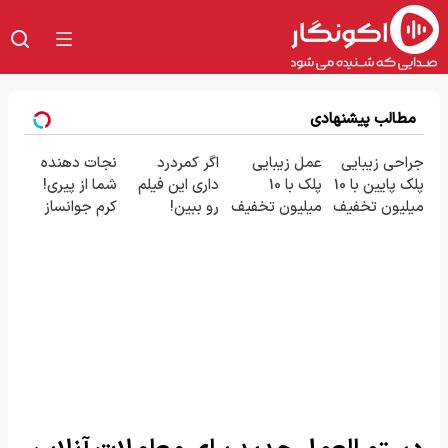
مطالب پیشنهادی
جراحی زیبایی
عمل زیبایی
اگر کمردرد
نجات دهنده
پلک پایین با 10
پلک با 10
داری این فیلم
شما از پیری!
میلیون تخفیف
میلیون تخفیف
رو ببین!
کرم جوانساز
ویژه فقط 35
👀 رزرو محدود
◗پرسش‌نامه
جلبک50%تخفیف
✨
رو پر کن◖