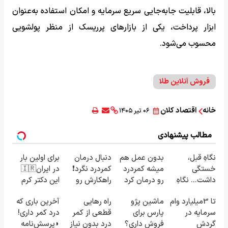
بالا، قابلیت جابه‌جایی سریع سرمایه و امکان استفاده به‌عنوان
ابزار پرداخت، یکی از بازارهای پرریسک از منظر پولشویی
محسوب می‌شود.
فروش آنلاین طلا
خانه
اقتصاد کلان
۰۶ تیر ۱۴۰۵
مطالب پیشنهادی
نگاهِ قبل،
بدون عمل هم
دنبال درمان
برای اولین بار
خستگی
میشه کمردرد
کمردرد نگرد❗
در ایران🇮🇷
داشت... نگاهِ
رو درمان کرد
راهکارش رو
این دکتر کرم
بعد، انرژی داره
◀ پرسش‎‌نامه
پیدا کردیم
ترمیم کننده
تا 3میلیارد وام
ماشین پژو
راه رهایی
آخرین باری که
🌸 بلفا با 25%
رو پرکن!
23 روزه
سرمایه در
پارس برای
قطعی از کمر
درد کمر داری!
تخفیف
ساخت!
گردش
فروش داری؟
درد بدون نیاز
◗پرسش‌نامه