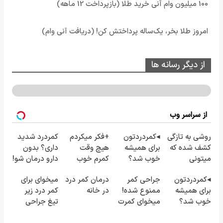
100 میلیون وام آنی خرید طلا (بازپرداخت 12 ماهه)
امروز طلا بخر، یک‌ساله پرداختش کن! (دریافت آنی وام)
از دیگر رسانه ها
از سراسر وب
روشی به تازگی
◂کمردردتون
+فکر میکردم
کمردرد شدید
کشف شده که
برای همیشه
هیچ وقت
داری؟ بدون
میتونی
خوب شد؟
کمرم خوب
دارو درمان شو!
کمردردت رو
◂بله!
نشه! -الان
((پرسش‌نامه
◂کمردردتون
جراحی کمر
درمان کمر درد
میخوای برای
"در منزل"
(پرسش‌نامه رو
کاملا خوب
رو پر کن))
برای همیشه
ممنوع شده!
در خانه
کمر درد زیر
درمان کنی!
حتما پر کن)
شدید؟ +بله
خوب شد؟
میخوای کمرت
تیغ جراحی
◂بله!
رو در منزل
بری؟!