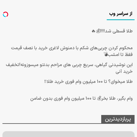
از سراسر وب
طلا قسطی شد!!!!💰🔥
محکوم کردن چربی‌های شکم با دمنوش لاغری خرید با نصف قیمت
فقظ تا امشب💣
این نوشیدنی گیاهی، سریع چربی های مزاحم بدنتو میسوزونه!تخفیف
خرید آنی
طلا میخوای؟ تا 100 میلیون وام فوری خرید طلا‼️
وام بگیر، طلا بخر💰 تا 100 میلیون وام فوری بدون ضامن
پربازدیدترین