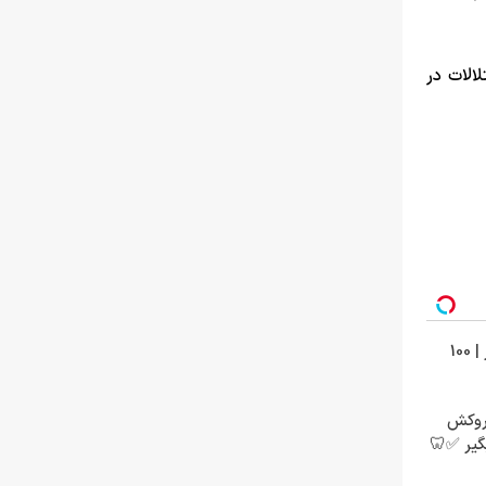
الات در
تتر میخوای؟ از آبان‌تتر بخر | 100
 + روکش
گیر ✅🦷