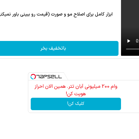
ابزار کامل برای اصلاح مو و صورت (قیمت رو ببینی باور نمیکن
باتخفیف بخر
وام 200 میلیونی آبان تتر. همین الان احراز
هویت کن!
کلیک کن!
کاشت موی طبیعی با جد
مشاوره را