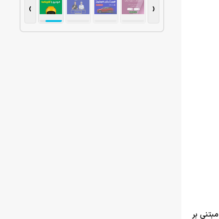
›
‹
بتنی بر