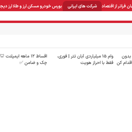
ان
فراتر از اقتصاد
شرکت های ایرانی
بورس
خودرو
مسکن
ارز و طلا
ارز دیج
و صنایع معدنی
لوازم خانگی
بهداشتی و آرایشی
برق و ارتباطات
🦷 بدون
وام 15 میلیاردی آبان تتر | فوری،
اقساط ۱۲ ماهه ایمپلنت 
قدام کن
فقط با احراز هویت
چک و ضامن ✅