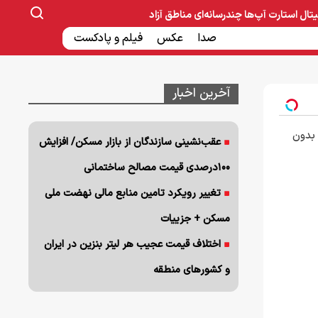
یتال
استارت آپ‌ها
چندرسانه‌ای
مناطق آزاد
صنایع غذایی و دارویی
صدا
عکس
ساخت و ساز
بانک و بیمه
فیلم و پادکست
آخرین اخبار
🦷 بدون
عقب‌نشینی سازندگان از بازار مسکن/ افزایش
۱۰۰درصدی قیمت مصالح ساختمانی
تغییر رویکرد تامین منابع مالی نهضت ملی
مسکن + جزییات
اختلاف قیمت عجیب هر لیتر بنزین در ایران
و کشورهای منطقه