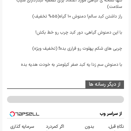
تنها نسخه ی گیاهی مورد اعتماد برای تصفیه کبد(دارای سیب
سلامت)
راز داشتن کبد سالم! دمنوش 10 گیاه(55% تخفیف)
با این دمنوش گیاهی، دور کبد چرب رو خط بکش!
چربی های شکم پهلوت رو فراری بده❗ (تخفیف ویژه)
با دمنوش سم زدا یه کبد صفر کیلومتر به خودت هدیه بده
از دیگر رسانه ها
از سراسر وب
نگاهِ قبل،
بدون
اگر کمردرد
سرمایه گذاری