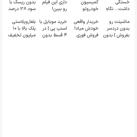
خستگی
کمیسیون
داری این فیلم
بدون ریسک با
داشت... نگاهِ
خودروتو
رو ببین!
سود 38 درصد
بعد، انرژی داره
بفروش
◗پرسش‌نامه
سالانه📈
ماشینت رو
خریدار واقعی
خرید موبایل با
بلفاروپلاستی
🌸 بلفا با 25%
رو پر کن◖
بدون دردسر
خودش میاد!
اسنپ پی | در
پلک بالا با ۱۰
تخفیف
بفروش | بدون
فروش فوری
۴ قسط بدون
میلیون تخفیف
کمسیون 😍
ماشین در
سود و کارمزد!
فقط ۲۵
همراه مکانیک
میلیون ✅