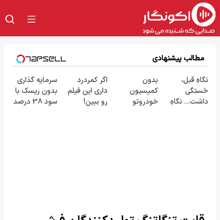
مطالب پیشنهادی
نگاهِ قبل،
بدون
اگر کمردرد
سرمایه گذاری
خستگی
کمیسیون
داری این فیلم
بدون ریسک با
داشت... نگاهِ
خودروتو
رو ببین!
سود 38 درصد
بعد، انرژی داره
بفروش
◗پرسش‌نامه
سالانه📈
🌸 بلفا با 25%
رو پر کن◖
تخفیف