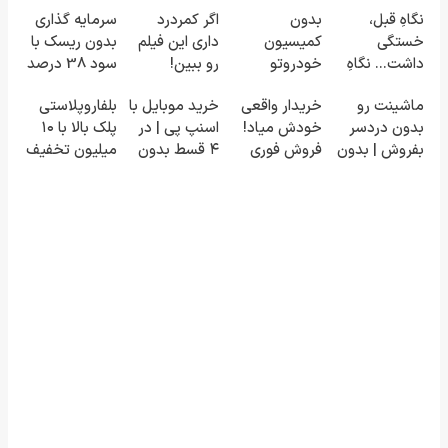
نگاهِ قبل،
بدون
اگر کمردرد
سرمایه گذاری
خستگی
کمیسیون
داری این فیلم
بدون ریسک با
داشت... نگاهِ
خودروتو
رو ببین!
سود 38 درصد
بعد، انرژی داره
بفروش
◗پرسش‌نامه
سالانه📈
ماشینت رو
خریدار واقعی
خرید موبایل با
بلفاروپلاستی
🌸 بلفا با 25%
رو پر کن◖
بدون دردسر
خودش میاد!
اسنپ پی | در
پلک بالا با ۱۰
تخفیف
بفروش | بدون
فروش فوری
۴ قسط بدون
میلیون تخفیف
کمسیون 😍
ماشین در
سود و کارمزد!
فقط ۲۵
همراه مکانیک
میلیون ✅