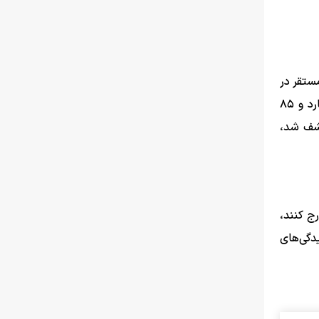
ستقر در
پست کنترل و مراقبت مرزی «هفدهم شهریور» در هنگ مرزی تایباد، تنها در طول ماه اردیبهشت موفق شدند از خروج ۴۴۶ میلیارد و ۸۵
کشف شد،
ر خارج کنند،
دگی‌های