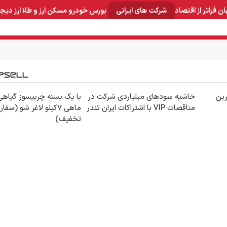
ان
فراتر از اقتصاد
شرکت های ایرانی
بورس
خودرو
مسکن
ارز و طلا
ارز دیج
و صنایع معدنی
لوازم خانگی
بهداشتی و آرایشی
برق و ارتباطات
ین
حاشیه سودهای میلیاردی شرکت در
با یک بسته چربیسوز گیاه
مناقصات VIP با اشتراکات ایران تندر
ماهی 7کیلو لاغر شو (سفا
تخفیف)