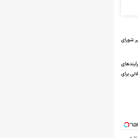
ر شورای
یند‌های
انی برای