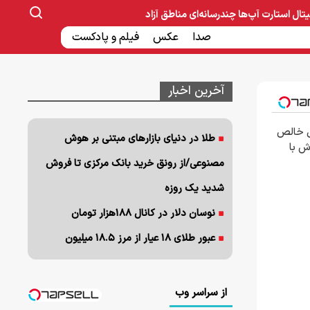
یتال
استارت آپ‌ها
چندرسانه‌ای
مناطق آزاد
صنایع غذایی و دارویی
صدا
عکس
ساخت و ساز
بانک و بیمه
فیلم و پادکست
آخرین اخبار
ی خالص
طلا در دنیای بازارهای مبتنی بر هوش
رش با
مصنوعی/از رونق خرید بانک مرکزی تا فروش
شدید یک روزه
نوسان دلار در کانال ۱۸۸هزار تومان
عبور طلای ۱۸ عیار از مرز ۱۸.۵ میلیون
از سراسر وب