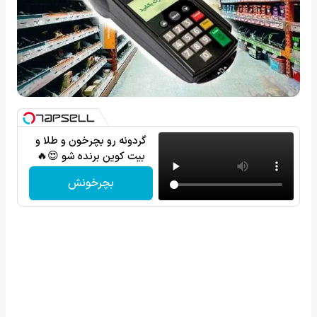
گردونه رو بچرخون و طلا و
بیت کوین برنده شو 😍🔥
بچرخونش