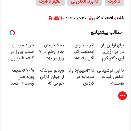
کالابرگ
کالابرگ الکترونی
اعتبار کالابرگ
خانه
اقتصاد کلان
۳۰ خرداد ۱۴۰۵
مطالب پیشنهادی
برای اولین بار
اگر میخوای
پماد درمان
خرید موبایل با
در ایران🇮🇷
ایمپلنت کنی
جای زخم در ۷
اسنپ پی | در
این دکتر کرم
الان وقتشه |
روز در یزد
۴ قسط بدون
ترمیم کننده
فقط با ۲۵
تولید شد!
سود و کارمزد!
با این نوشیدنی
تا 3میلیارد وام
ویدیو هولناک
70% تخفیف
23 روزه
میلیون
(مشاوره
گیاهی کبدت
سرمایه در
از جوان کارتن
ویژه جین
ساخت!
تومان!!!
بگیرید)
همیشه
گردش
خوابی که
وست + خرید
پرقدرته55%تخفیف
فروشندگان =>
میلیاردر شد.
در4 قسطه
فروشگاهت رو
آموزش رایگان
ثبت کن