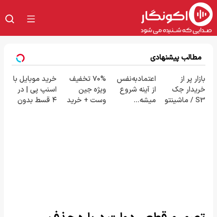
مطالب پیشنهادی
بازار پر از
اعتمادبه‌نفس
70% تخفیف
خرید موبایل با
خریدار جک
از آینه شروع
ویژه جین
اسنپ پی | در
S3 / ماشینتو
میشه...
وست + خرید
۴ قسط بدون
به راحتی
در4 قسطه
سود و کارمزد!
بفروش