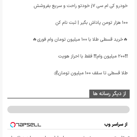
خودرو کی ام سی j7 خودتو راحت و سریع بفروشش
100 هزار تومن پاداش بگیر | ثبت نام کن
🔥خرید قسطی طلا با 100 میلیون تومان وام فوری🔥
❗❗200 میلیون وام❗❗ فقط با احراز هویت
طلا قسطی تا سقف 100 میلیون تومان💰
از دیگر رسانه ها
از سراسر وب