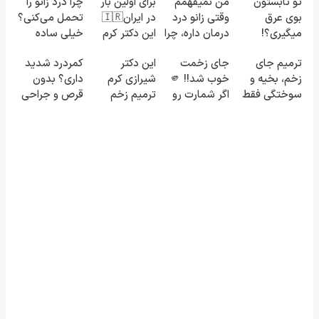
تو تابستون
من نمیفهمم
برای اولین بار
چرا درد زانو را
بوی عرق
وقتی زانو درد
در ایران🇮🇷
تحمل می‌کنی؟
میگیری؟!
درمان داره، چرا
این دکتر کرم
خیلی ساده
اینجوری
دردش رو داری
ترمیم کننده
درمنزل
ترمیم جای
جای زخمت
این دکتر
کمردرد شدید
درمانش کن!!
تحمل میکنی؟
23 روزه
درمانش کن
زخم، بخیه و
خوب شد!! 🫵
شیرازی کرم
داری؟ بدون
❗
ساخت!
سوختگی فقط
اگر شمارت رو
ترمیم زخم
قرص و جراحی
در 3 هفته!!😍
رایگان اینجا
ایرانی را
درمان شو!
بزاری و مشاوره
ساخت!!!
◗پرسش‌نامه◖
بگیری 🫵