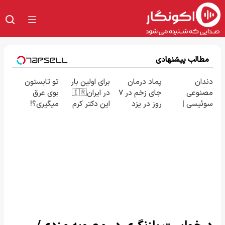
مطالب پیشنهادی
دندان
پماد درمان
برای اولین بار
تو تابستون
مصنوعی
جای زخم در ۷
در ایران🇮🇷
بوی عرق
سوئیسی |
روز در یزد
این دکتر کرم
میگیری؟!
سبک، مقاوم،
تولید شد!
ترمیم کننده
اینجوری
طبیعی! ویزیت
(مشاوره
23 روزه
درمانش کن!!
رایگان+پرداخت
بگیرید)
ساخت!
اقساطی😍