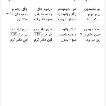
تو تابستون
من نمیفهمم
ترمیم جای
جای زخم و
بوی عرق
وقتی زانو درد
زخم، بخیه و
بخیه داری؟؟ 3
میگیری؟!
درمان داره، چرا
سوختگی فقط
هفته‌ای
اینجوری
دردش رو داری
در 3 هفته!!😍
محوش کن!
پماد درمان
از شر زانو
برای اولین بار
برای اولین بار
درمانش کن!!
تحمل میکنی؟
جای زخم در ۷
دردت راحت
در ایران🇮🇷
در ایران🇮🇷
❗
روز در یزد
شو - بدون
این دکتر کرم
این دکتر کرم
تولید شد!
قرص و عمل
ترمیم کننده
ترمیم کننده
(مشاوره
23 روزه
23 روزه
بگیرید)
ساخت!
ساخت!