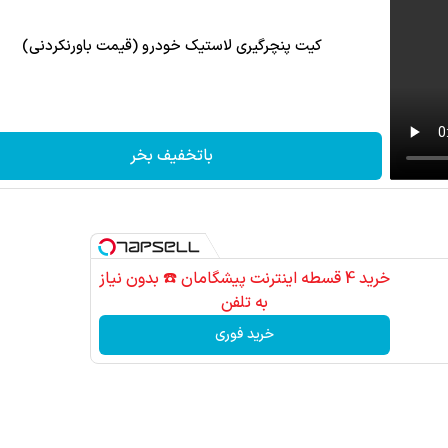
کیت پنچرگیری لاستیک خودرو (قیمت باورنکردنی)
باتخفیف بخر
خرید 4 قسطه اینترنت پیشگامان ☎️ بدون نیاز
به تلفن
خرید فوری