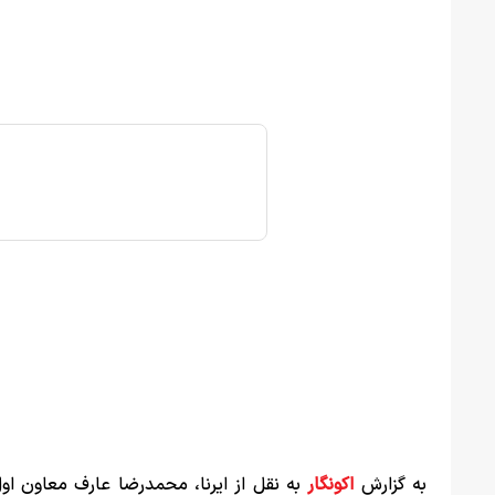
به گزارش
اکونگار
به نقل از ایرنا، محمدرضا عارف معاون او