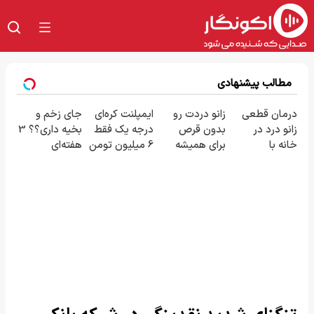
مطالب پیشنهادی
درمان قطعی
زانو دردت رو
ایمپلنت کره‌ای
جای زخم و
زانو درد در
بدون قرص
درجه یک فقط
بخیه داری؟؟ 3
خانه با
برای همیشه
6 میلیون تومن
هفته‌ای
تکنولوژی UIC!
خوب کن! (قدم
❗
محوش کن!
(◂پرسش‌نامه)
اول،
پرسش‌نامه)