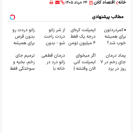
خانه
اقتصاد کلان
۲۴ خرداد ۱۴۰۵
مطالب پیشنهادی
◂کمردردتون
ایمپلنت کره‌ای
از شر زانو
زانو دردت رو
برای همیشه
درجه یک فقط
دردت راحت
بدون قرص
خوب شد؟
6 میلیون تومن
شو - بدون
برای همیشه
◂بله!
❗
قرص و عمل
خوب کن! (قدم
پماد درمان
اگر میخوای
درمان قطعی
ترمیم جای
(پرسش‌نامه رو
اول،
جای زخم در ۷
ایمپلنت کنی
زانو درد در
زخم، بخیه و
پر کن)
پرسش‌نامه)
روز در یزد
الان وقتشه |
خانه با
سوختگی فقط
تولید شد!
فقط با ۲۵
تکنولوژی UIC!
در 3 هفته!!😍
(مشاوره
میلیون
(◂پرسش‌نامه)
بگیرید)
تومان!!!