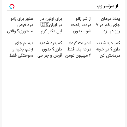
از سراسر وب
پماد درمان
از شر زانو
برای اولین بار
هنوز برای زانو
جای زخم در ۷
دردت راحت
در ایران🇮🇷
درد قرص
روز در یزد
شو - بدون
این دکتر کرم
میخوری؟ وقتی
تولید شد!
قرص و عمل
ترمیم کننده
می‌شه بدون
کمر درد شدید
ایمپلنت کره‌ای
کمردرد شدید
ترمیم جای
(مشاوره
23 روزه
عمل درمانش
داری؟ تو خونه
درجه یک فقط
داری؟ بدون
زخم، بخیه و
بگیرید)
ساخت!
کرد؟؟؟؟
درمانش کن
6 میلیون تومن
قرص و جراحی
سوختگی فقط
(◂پرسش‌نامه
❗
درمان شو!
در 3 هفته!!😍
رو پرکن)
◗پرسش‌نامه◖