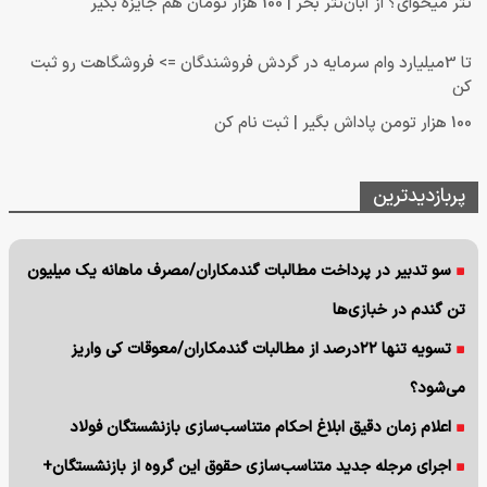
تتر میخوای؟ از آبان‌تتر بخر | 100 هزار تومان هم جایزه بگیر
تا 3میلیارد وام سرمایه در گردش فروشندگان => فروشگاهت رو ثبت
کن
100 هزار تومن پاداش بگیر | ثبت نام کن
پربازدیدترین
سو تدبیر در پرداخت مطالبات گندمکاران/مصرف ماهانه یک میلیون
تن گندم در خبازی‌ها
تسویه تنها ۲۲درصد از مطالبات گندمکاران/معوقات کی واریز
می‌شود؟
اعلام زمان دقیق ابلاغ احکام متناسب‌سازی بازنشستگان فولاد
اجرای مرجله جدید متناسب‌سازی حقوق این گروه از بازنشستگان+