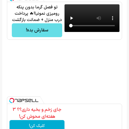
تو فصل گرما بدون پنکه
رومیزی نمونیا!🔥 پرداخت
درب منزل + ضمانت بازگشت
سفارش بده!
جای زخم و بخیه داری؟؟ 3
هفته‌ای محوش کن!
کلیک کن!