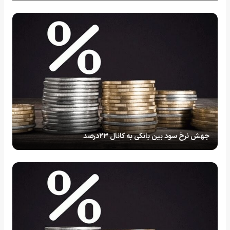
جهش نرخ سود بین‌ بانکی به کانال ۲۳درصد