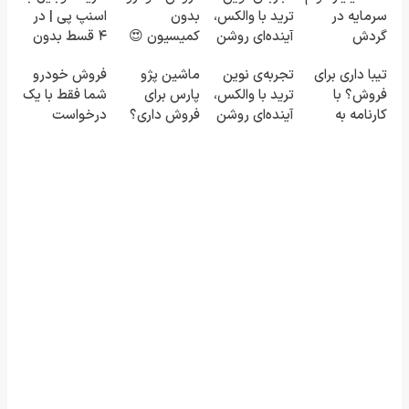
سرمایه در
ترید با والکس،
بدون
اسنپ پی | در
گردش
آینده‌ای روشن
کمیسیون 😍
۴ قسط بدون
فروشندگان =>
در انتظار
سود و کارمزد!
تیبا داری برای
تجربه‌ی نوین
ماشین پژو
فروش خودرو
فروشگاهت رو
شماست
فروش؟ با
ترید با والکس،
پارس برای
شما فقط با یک
ثبت کن
کارنامه به
آینده‌ای روشن
فروش داری؟
درخواست
بهترین قیمت
در انتظار
اینجا سریع
آنلاین ✔
بفروش!
شماست
بفروشش