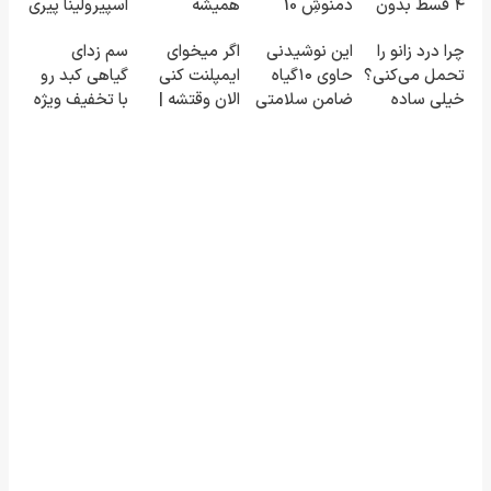
۴ قسط بدون
دمنوشِ 10
همیشه
اسپیرولینا پیری
سود و کارمزد!
گیاه(تخفیف تا
پرقدرته55%تخفیف
را متوقف می
چرا درد زانو را
این نوشیدنی
اگر میخوای
سم زدای
امشب)
کند50%تخفیف
تحمل می‌کنی؟
حاوی ۱۰گیاه
ایمپلنت کنی
گیاهی کبد رو
خیلی ساده
ضامن سلامتی
الان وقتشه |
با تخفیف ویژه
درمنزل
کبدته! لینک
فقط با ۲۵
بخر
درمانش کن
خرید با تخفیف
میلیون
تومان!!!