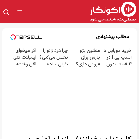
مطالب پیشنهادی
خرید موبایل با
ماشین پژو
چرا درد زانو را
اگر میخوای
اسنپ پی | در
پارس برای
تحمل می‌کنی؟
ایمپلنت کنی
۴ قسط بدون
فروش داری؟
خیلی ساده
الان وقتشه |
سود و کارمزد!
اینجا سریع
درمنزل
فقط با ۲۵
بفروشش
درمانش کن
میلیون
تومان!!!