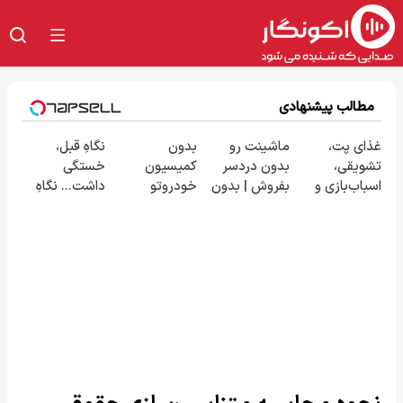
مطالب پیشنهادی
غذای پت،
ماشینت رو
بدون
نگاهِ قبل،
تشویقی،
بدون دردسر
کمیسیون
خستگی
اسباب‌بازی و
بفروش | بدون
خودروتو
داشت... نگاهِ
لوازم بهداشتی
کمسیون 😍
بفروش
بعد، انرژی داره
را با تخفیف
🌸 بلفا با 25%
تهیه کنید
تخفیف