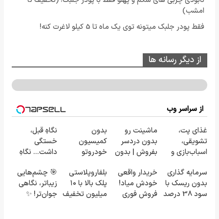
نابودی چربی های شکم و پهلو فقط با پودر جلبک! (تخفیف تا
امشب)
فقط پودر جلبک میتونه توی یک ماه تا 5 کیلو لاغرت کنه!
از دیگر رسانه ها
از سراسر وب
غذای پت،
ماشینت رو
بدون
نگاهِ قبل،
تشویقی،
بدون دردسر
کمیسیون
خستگی
اسباب‌بازی و
بفروش | بدون
خودروتو
داشت... نگاهِ
لوازم بهداشتی
کمسیون 😍
بفروش
بعد، انرژی داره
سرمایه گذاری
خریدار واقعی
بلفاروپلاستی
🎯 چشم‌هایی
را با تخفیف
🌸 بلفا با 25%
بدون ریسک با
خودش میاد!
پلک بالا با ۱۰
زیباتر، نگاهی
تهیه کنید
تخفیف
سود 38 درصد
فروش فوری
میلیون تخفیف
جوان‌تر! ✨
سالانه📈
ماشین در
فقط ۲۵
25% تخفیف
همراه مکانیک
میلیون ✅
بلفاروپلاستی