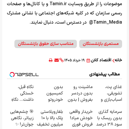
موضوعات را از طریق وبسایت Tamin.ir و یا کانال‌ها و صفحات
رسمی سازمان که در کلیه شبکه‌های اجتماعی با نشانی مشترک
Tamin_Media@ در دسترس است، دنبال نمایند.
مستمری بازنشستگان
متناسب سازی حقوق بازنشستگان
خانه
اقتصاد کلان
۱۹ خرداد ۱۴۰۵
مطالب پیشنهادی
غذای پت،
ماشینت رو
بدون
نگاهِ قبل،
تشویقی،
بدون دردسر
کمیسیون
خستگی
اسباب‌بازی و
بفروش | بدون
خودروتو
داشت... نگاهِ
لوازم بهداشتی
کمسیون 😍
بفروش
بعد، انرژی داره
سرمایه گذاری
خریدار واقعی
بلفاروپلاستی
🎯 چشم‌هایی
را با تخفیف
🌸 بلفا با 25%
بدون ریسک با
خودش میاد!
پلک بالا با ۱۰
زیباتر، نگاهی
تهیه کنید
تخفیف
سود 38 درصد
فروش فوری
میلیون تخفیف
جوان‌تر! ✨