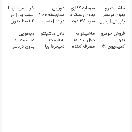
ماشینت رو
سرمایه گذاری
دوربین
خرید موبایل با
بدون دردسر
بدون ریسک با
مداربسته 360
اسنپ پی | در
بفروش | بدون
سود 38 درصد
درجه | نصب
۴ قسط بدون
کمسیون 😍
سالانه📈
آسان و راحت
سود و کارمزد!
فروش خودرو
ماشینتو به
دلال ماشینتو
میخوایی
بدون
دلال نده! به
به قیمت
ماشینت رو
کمیسیون 😍
مصرف کننده
نمیخره! بیا
بدون دردسر
بفروش! بدون
اینجا به قیمت
بفروشی؟ بدون
پاسخ به یک
بفروش*فقط
کمیسیون
تماس
خریدار واقعی*