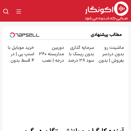
مطالب پیشنهادی
ماشینت رو
سرمایه گذاری
دوربین
خرید موبایل با
بدون دردسر
بدون ریسک با
مداربسته 360
اسنپ پی | در
بفروش | بدون
سود 38 درصد
درجه | نصب
۴ قسط بدون
کمسیون 😍
سالانه📈
آسان و راحت
سود و کارمزد!