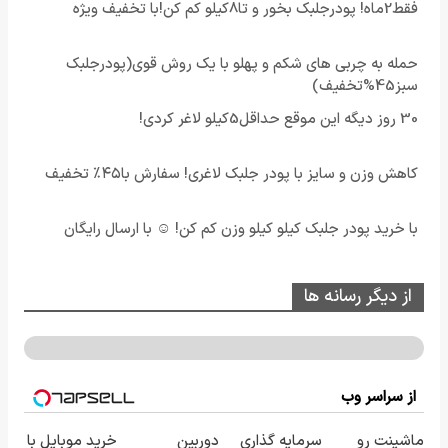
فقط2ماه! پودرجلبک بخور و تا8کیلو کم کن!با تخفیف ویژه
حمله به چربی های شکم و پهلو با یک روش قوی(پودرجلبک
سبز45%تخفیف)
30 روز دیگه این موقع حداقل5کیلو لاغر کردی!
کاهش وزن و سایز با پودر جلبک لاغری! سفارش با۴۵٪ تخفیف
با خرید پودر جلبک کیلو کیلو وزن کم کن! ☺ با ارسال رایگان
از دیگر رسانه ها
از سراسر وب
ماشینت رو
سرمایه گذاری
دوربین
خرید موبایل با