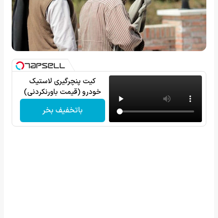
کیت پنچرگیری لاستیک
خودرو (قیمت باورنکردنی)
باتخفیف بخر