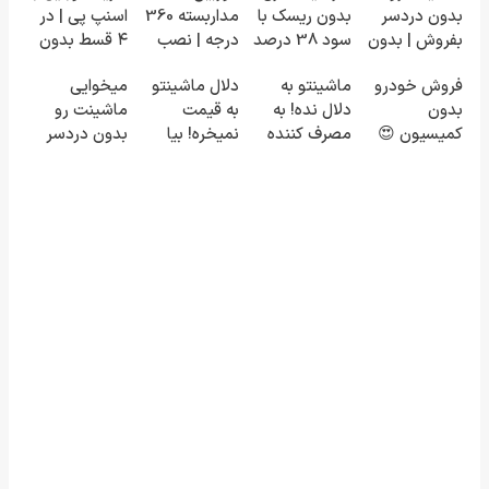
بدون دردسر
بدون ریسک با
مداربسته 360
اسنپ پی | در
بفروش | بدون
سود 38 درصد
درجه | نصب
۴ قسط بدون
کمسیون 😍
سالانه📈
آسان و راحت
سود و کارمزد!
فروش خودرو
ماشینتو به
دلال ماشینتو
میخوایی
بدون
دلال نده! به
به قیمت
ماشینت رو
کمیسیون 😍
مصرف کننده
نمیخره! بیا
بدون دردسر
بفروش! بدون
اینجا به قیمت
بفروشی؟ بدون
پاسخ به یک
بفروش*فقط
کمیسیون
تماس
خریدار واقعی*