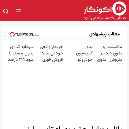
مطالب پیشنهادی
ماشینت رو
بدون
خریدار واقعی
سرمایه گذاری
بدون دردسر
کمیسیون
خودش میاد!
بدون ریسک با
بفروش | بدون
خودروتو
فروش فوری
سود 38 درصد
کمسیون 😍
بفروش
ماشین در
سالانه📈
همراه مکانیک