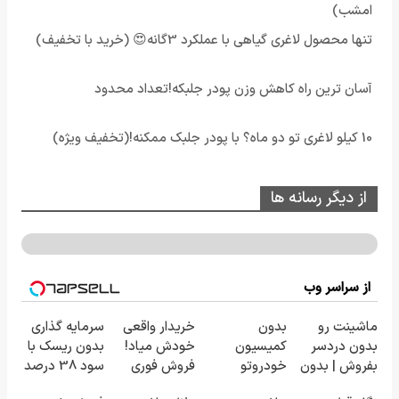
امشب)
تنها محصول لاغری گیاهی با عملکرد 3گانه😍 (خرید با تخفیف)
آسان ترین راه کاهش وزن پودر جلبکه!تعداد محدود
10 کیلو لاغری تو دو ماه؟ با پودر جلبک ممکنه!(تخفیف ویژه)
از دیگر رسانه ها
از سراسر وب
ماشینت رو
بدون
خریدار واقعی
سرمایه گذاری
بدون دردسر
کمیسیون
خودش میاد!
بدون ریسک با
بفروش | بدون
خودروتو
فروش فوری
سود 38 درصد
کمسیون 😍
بفروش
ماشین در
سالانه📈