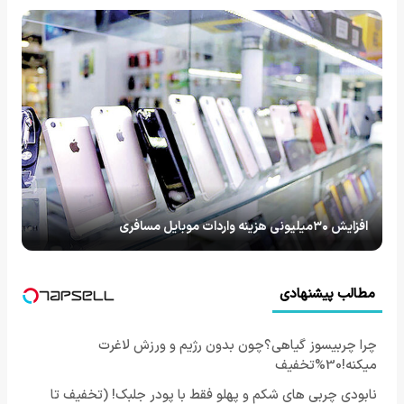
افزایش ۳۰میلیونی هزینه واردات موبایل مسافری
مطالب پیشنهادی
چرا چربیسوز گیاهی؟چون بدون رژیم و ورزش لاغرت
میکنه!30%تخفیف
نابودی چربی های شکم و پهلو فقط با پودر جلبک! (تخفیف تا