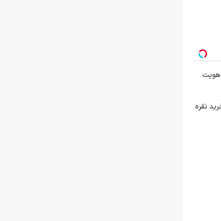
از هویت
رید نقره