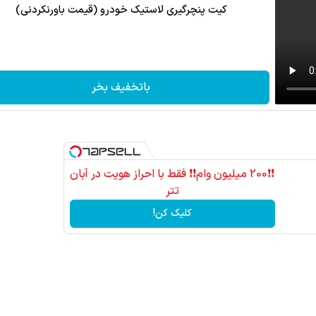
کیت پنچرگیری لاستیک خودرو (قیمت باورنکردنی)
باتخفیف بخر
❗❗200 میلیون وام❗❗ فقط با احراز هویت در آبان
تتر
کلیک کن!