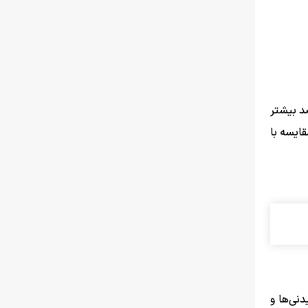
وارهای کشور ۸۳.۹ درصد بوده است؛ یعنی خانوارهای کشور به طور میانگین ۸۳.۹ درصد بیشتر
اها و خدمات یکسان» هزینه کرده‌اند. تورم نقطه به نقطه اردیبهشت ماه ۱۴۰۵ در مقایسه با
 آشامیدنی‌ها و