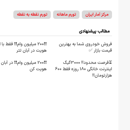
مرکز آمار ایران
تورم ماهانه
تورم نقطه به نقطه
مطالب پیشنهادی
فروش خودروی شما به بهترین
❗❗200 میلیون وام❗❗ فقط با 
قیمت بازار ✅
هویت در آبان تتر
⏳فرصت محدود!! 3000گیگ
❗❗200 میلیون وام❗❗ در آبان
اینترنت خانگی 180 روزه فقط 600
هویت کن
هزارتومان!!