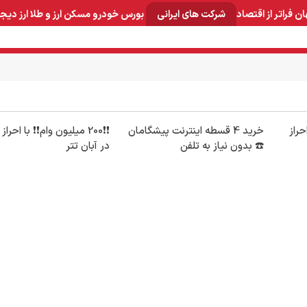
ان
فراتر از اقتصاد
شرکت های ایرانی
بورس
خودرو
مسکن
ارز و طلا
ارز دیج
و صنایع معدنی
لوازم خانگی
بهداشتی و آرایشی
برق و ارتباطات
احراز
خرید 4 قسطه اینترنت پیشگامان
❗❗200 میلیون وام❗❗ با احر
☎️ بدون نیاز به تلفن
در آبان تتر