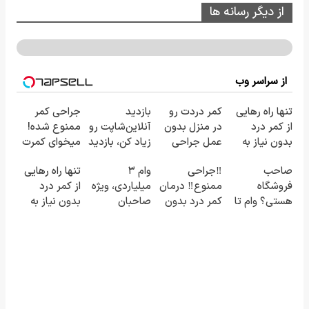
از دیگر رسانه ها
از سراسر وب
تنها راه رهایی
کمر دردت رو
بازدید
جراحی کمر
از کمر درد
در منزل بدون
آنلاین‌شاپت رو
ممنوع شده!
بدون نیاز به
عمل جراحی
زیاد کن، بازدید
میخوای کمرت
دارو!
خوب کن! ◀
بالاتر = درآمد
رو در منزل
صاحب
‼️جراحی
وام ۳
تنها راه رهایی
(◂پرسش‌نامه)
پرسش‌نامه ▶
بیشتر
درمان کنی؟
فروشگاه
ممنوع‼️ درمان
میلیاردی، ویژه
از کمر درد
((پرسش‌نامه))
هستی؟ وام تا
کمر درد بدون
صاحبان
بدون نیاز به
۳ میلیارد
جراحی و دوره
فروشگاه‌های
دارو!
تومان بگیر
نقاهت
آنلاین و
(پرسش‌نامه رو
حضوری
پر کن)