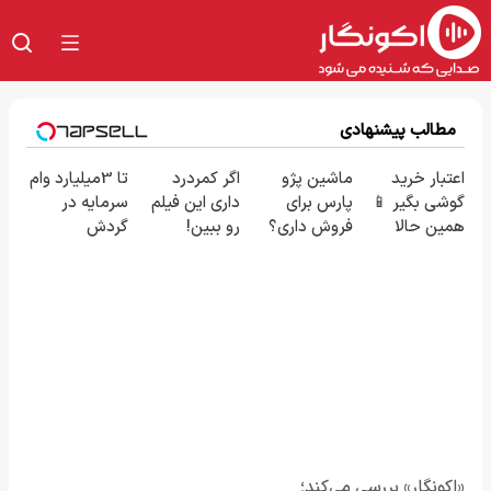
مطالب پیشنهادی
اعتبار خرید
ماشین پژو
اگر کمردرد
تا 3میلیارد وام
گوشی بگیر 📱
پارس برای
داری این فیلم
سرمایه در
همین حالا
فروش داری؟
رو ببین!
گردش
درخواست
اینجا سریع
◗پرسش‌نامه
فروشندگان =>
اعتبار بده 🎯
بفروشش
رو پر کن◖
فروشگاهت رو
ثبت کن
«اکونگار» بررسی می‌کند؛