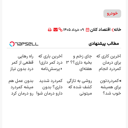
خودرو
خانه
اقتصاد کلان
۰۹ خرداد ۱۴۰۵
مطالب پیشنهادی
آخرین کاری که
جای زخم و
آخرین باری که
راه رهایی
برای درمان
بخیه داری؟؟ 3
درد کمر داری!
قطعی از کمر
کمردرد انجام
هفته‌ای
◗پرسش‌نامه
درد بدون نیاز
میدی
محوش کن!
رو پر کن◖
به دارو👈🏻
◂کمردردتون
روشی به تازگی
کمردرد شدید
بدون عمل هم
(پرسشنامه)
(پرسش‌نامه)
برای همیشه
کشف شده که
داری؟ بدون
میشه کمردرد
خوب شد؟
میتونی
دارو درمان شو!
رو درمان کرد
◂بله!
کمردردت رو
((پرسش‌نامه
◀ پرسش‎‌نامه
(پرسش‌نامه رو
"در منزل"
رو پر کن))
رو پرکن!
حتما پر کن)
درمان کنی!