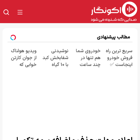
مطالب پیشنهادی
سریع ترین راه
خودروی شما
نوشیدنی
ویدیو هولناک
فروش خودرو
هم تنها در
شفابخش کبد
از جوان کارتن
اینجاست ✅
چند ساعت
با 10 گیاه
خوابی که
فروخته خواهد
موثر(تخفیف تا
میلیاردر شد.
شد
امشب)
آموزش رایگان