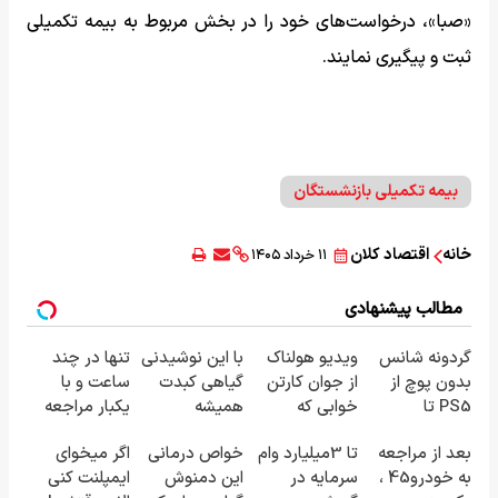
«صبا»، درخواست‌های خود را در بخش مربوط به بیمه تکمیلی
ثبت و پیگیری نمایند.
بیمه تکمیلی بازنشستگان
خانه
اقتصاد کلان
۱۱ خرداد ۱۴۰۵
مطالب پیشنهادی
گردونه شانس
ویدیو هولناک
با این نوشیدنی
تنها در چند
بدون پوچ از
از جوان کارتن
گیاهی کبدت
ساعت و با
PS5 تا
خوابی که
همیشه
یکبار مراجعه
آیفون17 و بیت
میلیاردر شد.
پرقدرته55%تخفیف
به خودرو45
بعد از مراجعه
تا 3میلیارد وام
خواص درمانی
اگر میخوای
کوین 🔥
آموزش رایگان
به خودرو45 ،
سرمایه در
این دمنوش
ایمپلنت کنی