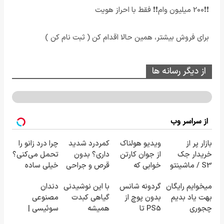
❗❗200 میلیون وام❗❗ فقط با احراز هویت
برای فروش بیشتر، همین حالا اقدام کن ( ثبت نام کن )
از دیگر رسانه ها
از سراسر وب
بازار پر از
ویدیو هولناک
کمردرد شدید
چرا درد زانو را
خریدار جک
از جوان کارتن
داری؟ بدون
تحمل می‌کنی؟
S3 / ماشینتو
خوابی که
قرص و جراحی
خیلی ساده
به راحتی
میلیاردر شد.
درمان شو!
درمنزل
میخوایم رایگان
گردونه شانس
با این نوشیدنی
دندان
بفروش
آموزش رایگان
◗پرسش‌نامه◖
درمانش کن
بهت یاد بدیم
بدون پوچ از
گیاهی کبدت
مصنوعی
چجوری
PS5 تا
همیشه
سوئیسی |
پولدارشی! باور
آیفون17 و بیت
پرقدرته55%تخفیف
سبک، مقاوم،