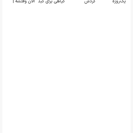
یک‌روزه
گردش
گیاهی برای کبد
الان وقتشه |
فروخته شد
فروشندگان =>
که از آن بی
فقط با ۲۵
فروشگاهت رو
خبرید!
میلیون
ثبت کن
تومان!!!