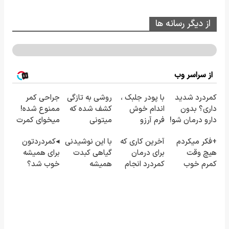
از دیگر رسانه ها
از سراسر وب
کمردرد شدید
با پودر جلبک ،
روشی به تازگی
جراحی کمر
داری؟ بدون
اندام خوش
کشف شده که
ممنوع شده!
دارو درمان شو!
فرم آرزو
میتونی
میخوای کمرت
((پرسش‌نامه
نیست! (3تا7
کمردردت رو
رو در منزل
+فکر میکردم
آخرین کاری که
با این نوشیدنی
◂کمردردتون
رو پر کن))
کیلو کاهش
"در منزل"
درمان کنی؟
هیچ وقت
برای درمان
گیاهی کبدت
برای همیشه
وزن در یک
درمان کنی!
((پرسش‌نامه))
کمرم خوب
کمردرد انجام
همیشه
خوب شد؟
ماه)
نشه! -الان
میدی
پرقدرته55%تخفیف
◂بله!
کاملا خوب
(پرسشنامه)
(پرسش‌نامه رو
شدید؟ +بله
حتما پر کن)