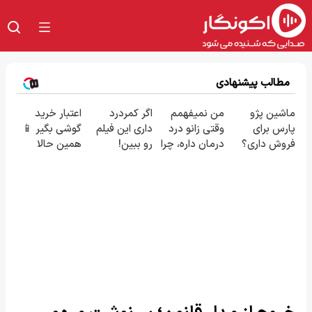
مطالب پیشنهادی
ماشین پژو
من نمیفهمم
اگر کمردرد
اعتبار خرید
پارس برای
وقتی زانو درد
داری این فیلم
گوشی بگیر 📱
فروش داری؟
درمان داره، چرا
رو ببین!
همین حالا
اینجا سریع
دردش رو داری
◗پرسش‌نامه
درخواست
بفروشش
تحمل میکنی؟
رو پر کن◖
اعتبار بده 🎯
❗