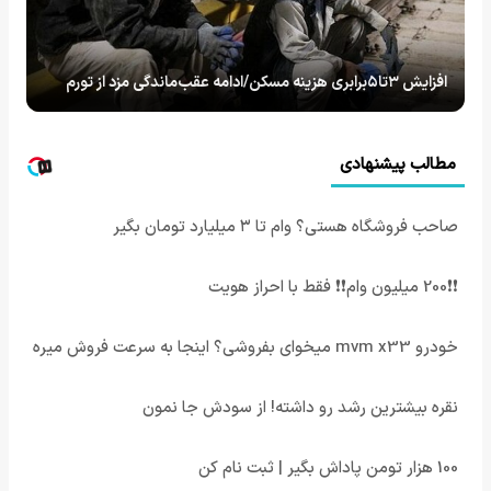
افزایش ۳تا۵برابری هزینه مسکن/ادامه عقب‌ماندگی مزد از تورم
مطالب پیشنهادی
صاحب فروشگاه هستی؟ وام تا ۳ میلیارد تومان بگیر
❗❗200 میلیون وام❗❗ فقط با احراز هویت
خودرو mvm x33 میخوای بفروشی؟ اینجا به سرعت فروش میره
نقره بیشترین رشد رو داشته! از سودش جا نمون
100 هزار تومن پاداش بگیر | ثبت نام کن