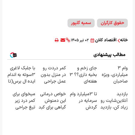
حقوق کارگران
سمیه گلپور
خانه
اقتصاد کلان
۰۲ تیر ۱۴۰۵
مطالب پیشنهادی
وام ۳
جای زخم و
کمر دردت رو
با جلبک لاغری
میلیاردی، ویژه
بخیه داری؟؟ 3
در منزل بدون
3سوته به اندام
صاحبان
هفته‌ای
عمل جراحی
ایده ال برس(تا
فروشگاه‌های
محوش کن!
خوب کن! ◀
امشب تخفیف
بازدید
تا 3میلیارد وام
خواص درمانی
میخوای برای
آنلاین و
پرسش‌نامه ▶
ویژه)
آنلاین‌شاپت رو
سرمایه در
این دمنوش
کمر درد زیر
حضوری
زیاد کن، بازدید
گردش
گیاهی برای کبد
تیغ جراحی
بالاتر = درآمد
فروشندگان =>
که از آن بی
بری؟!
بیشتر
فروشگاهت رو
خبرید!
◗پرسش‌نامه
ثبت کن
رو پر کن◖