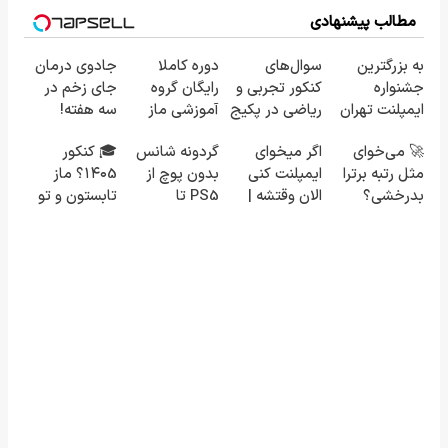
مطالب پیشنهادی
به بزرگترین
سوال‌های
دوره کاملا
جادوی درمان
جشنواره
کنکور تجربی و
رایگان گروه
جای زخم در
ایمپلنت تهران
ریاضی در پکیج
آموزشی ماز
سه هفته!
خوش اومدید!
ماز
(برای دریافت
(همین حالا
🚀 می‌خوای
اگر میخوای
گردونه شانس
🎓 کنکور
| فقط ۲۵
ثبت نام کن)
رایگان صحبت
مثل رتبه برترا
ایمپلنت کنی
بدون پوچ از
۱۴۰5؟ ماز
میلیون !
کنید)
بدرخشی؟
الان وقتشه |
PS5 تا
تابستون و تو
جمع‌بندی
فقط با ۲۵
آیفون17 و بیت
یک هفتع جمع
تابستون فقط
میلیون
کوین 🔥
میکنه 🏆
در یک هفته 📚
تومان!!!