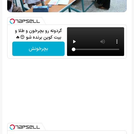
گردونه رو بچرخون و طلا و
بیت کوین برنده شو 😍🔥
بچرخونش