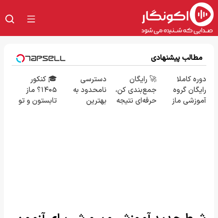
مطالب پیشنهادی
دوره کاملا
🚀 رایگان
دسترسی
🎓 کنکور
رایگان گروه
جمع‌بندی کن،
نامحدود به
۱۴۰5؟ ماز
آموزشی ماز
حرفه‌ای نتیجه
بهترین
تابستون و تو
(برای دریافت
بگیر و رتبه برتر
آموزش‌ها تا
یک هفتع جمع
ثبت نام کن)
شو!
روز کنکور
میکنه 🏆