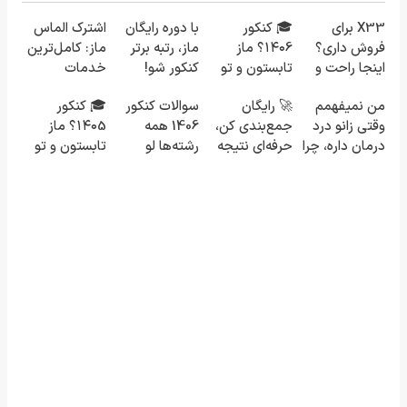
X33 برای
🎓 کنکور
با دوره رایگان
اشترک الماس
فروش داری؟
۱۴۰6؟ ماز
ماز، رتبه برتر
ماز: کامل‌ترین
اینجا راحت و
تابستون و تو
کنکور شو!
خدمات
سریع
یک هفتع جمع
آموزشی برای
من نمیفهمم
🚀 رایگان
سوالات کنکور
🎓 کنکور
بفروشش
میکنه 🏆
کنکوری‌ها
وقتی زانو درد
جمع‌بندی کن،
1406 همه
۱۴۰5؟ ماز
درمان داره، چرا
حرفه‌ای نتیجه
رشته‌ها لو
تابستون و تو
دردش رو داری
بگیر و رتبه برتر
رفت!!!!!
یک هفتع جمع
تحمل میکنی؟
شو!
میکنه 🏆
❗