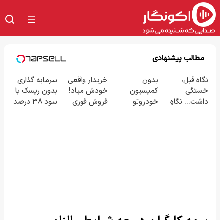
مطالب پیشنهادی
نگاهِ قبل،
بدون
خریدار واقعی
سرمایه گذاری
خستگی
کمیسیون
خودش میاد!
بدون ریسک با
داشت... نگاهِ
خودروتو
فروش فوری
سود 38 درصد
بعد، انرژی داره
بفروش
ماشین در
سالانه📈
🌸 بلفا با 25%
همراه مکانیک
تخفیف