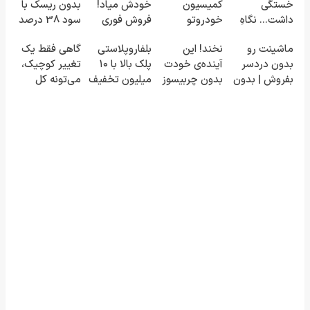
خستگی
کمیسیون
خودش میاد!
بدون ریسک با
داشت... نگاهِ
خودروتو
فروش فوری
سود 38 درصد
بعد، انرژی داره
بفروش
ماشین در
سالانه📈
ماشینت رو
نخند! این
بلفاروپلاستی
گاهی فقط یک
🌸 بلفا با 25%
همراه مکانیک
بدون دردسر
آینده‌ی خودت
پلک بالا با ۱۰
تغییر کوچیک،
تخفیف
بفروش | بدون
بدون چربیسوز
میلیون تخفیف
می‌تونه کل
کمسیون 😍
لاغریه (تا دیر
فقط ۲۵
چهرتو متحول
نشده سفارش
میلیون ✅
کنه 💚 تغییر
بده)
طبیعی