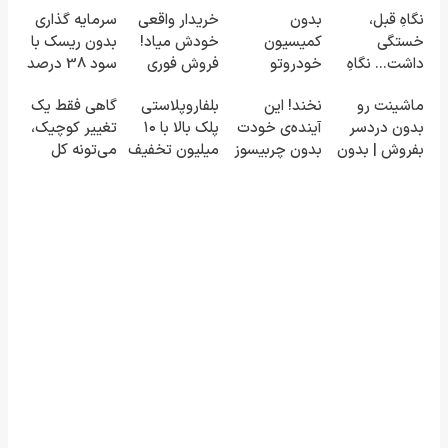
نگاهِ قبل،
بدون
خریدار واقعی
سرمایه گذاری
خستگی
کمیسیون
خودش میاد!
بدون ریسک با
داشت... نگاهِ
خودروتو
فروش فوری
سود 38 درصد
بعد، انرژی داره
بفروش
ماشین در
سالانه📈
ماشینت رو
نخند! این
بلفاروپلاستی
گاهی فقط یک
🌸 بلفا با 25%
همراه مکانیک
بدون دردسر
آینده‌ی خودت
پلک بالا با ۱۰
تغییر کوچیک،
تخفیف
بفروش | بدون
بدون چربیسوز
میلیون تخفیف
می‌تونه کل
کمسیون 😍
لاغریه (تا دیر
فقط ۲۵
چهرتو متحول
نشده سفارش
میلیون ✅
کنه 💚 تغییر
بده)
طبیعی