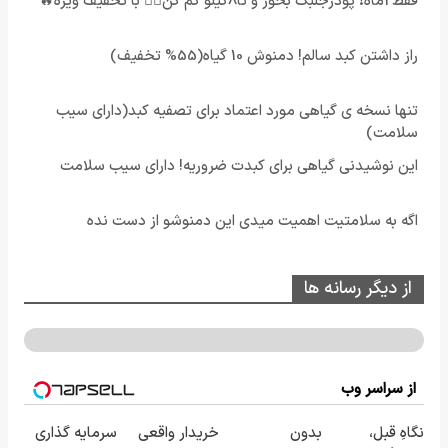
فقط2ماه❗ پودرجلبک بخور و تا8کیلو کم کن👌🏻 با تخفیف ویژه🔥
راز داشتن کبد سالم! دمنوش 10 گیاه(55% تخفیف)
تنها نسخه ی گیاهی مورد اعتماد برای تصفیه کبد(دارای سیب
سلامت)
این نوشیدنی گیاهی برای کبدت ضروریه! دارای سیب سلامت
اگه به سلامتیت اهمیت میدی این دمنوشو از دست نده
از دیگر رسانه ها
از سراسر وب
نگاهِ قبل،
بدون
خریدار واقعی
سرمایه گذاری