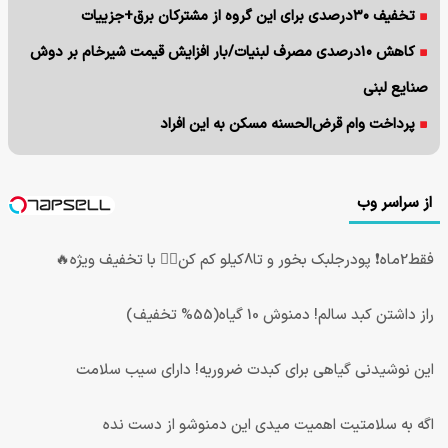
تخفیف ۳۰درصدی برای این گروه از مشترکان برق+جزییات
کاهش ۱۰درصدی مصرف لبنیات/بار افزایش قیمت شیرخام بر دوش
صنایع لبنی
پرداخت وام قرض‌الحسنه مسکن به این افراد
از سراسر وب
فقط2ماه❗ پودرجلبک بخور و تا8کیلو کم کن👌🏻 با تخفیف ویژه🔥
راز داشتن کبد سالم! دمنوش 10 گیاه(55% تخفیف)
این نوشیدنی گیاهی برای کبدت ضروریه! دارای سیب سلامت
اگه به سلامتیت اهمیت میدی این دمنوشو از دست نده