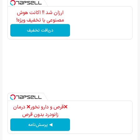
ارزان شد !! اکانت هوش
مصنوعی با تخفیف ویژه!
دریافت تخفیف
❌قرص‌ و دارو نخور❌ درمان
زانودرد بدون قرص
◀ پرسش‌نامه