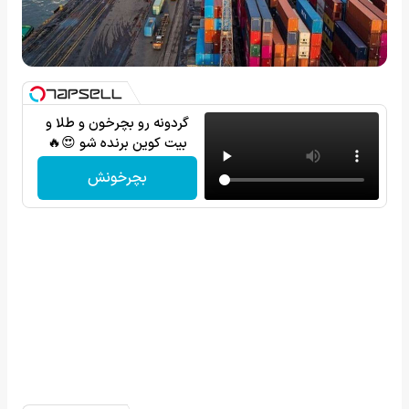
گردونه رو بچرخون و طلا و
بیت کوین برنده شو 😍🔥
بچرخونش