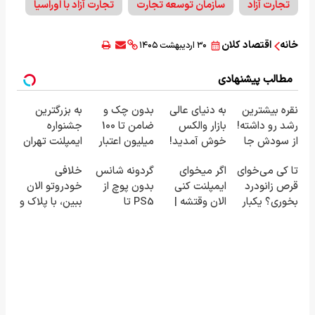
تجارت آزاد
سازمان توسعه تجارت
تجارت آزاد با اوراسیا
خانه
اقتصاد کلان
۳۰ اردیبهشت ۱۴۰۵
مطالب پیشنهادی
نقره بیشترین
به دنیای عالی
بدون چک و
به بزرگترین
رشد رو داشته!
بازار والکس
ضامن تا 100
جشنواره
از سودش جا
خوش آمدید!
میلیون اعتبار
ایمپلنت تهران
نمون
ترید را آغاز
خرید طلا بگیر!
خوش اومدید!
تا کی می‌خوای
اگر میخوای
گردونه شانس
خلافی
کنید!
| فقط ۲۵
قرص زانودرد
ایمپلنت کنی
بدون پوچ از
خودروتو الان
میلیون !
بخوری؟ یکبار
الان وقتشه |
PS5 تا
ببین، با پلاک و
اصولی درمانش
فقط با ۲۵
آیفون17 و بیت
کد ملی، بدون
کن
میلیون
کوین 🔥
نیاز به مراجعه
تومان!!!
حضوری