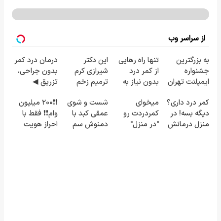
از سراسر وب
به بزرگترین
تنها راه رهایی
این دکتر
درمان درد کمر
جشنواره
از کمر درد
شیرازی کرم
بدون جراحی،
ایمپلنت تهران
بدون نیاز به
ترمیم زخم
تزریق ◀
خوش اومدید!
دارو!
ایرانی را
پرسش‌نامه رو
کمر درد داری؟
میخوای
شست و شوی
❗❗200 میلیون
| فقط ۲۵
(◂پرسش‌نامه)
ساخت!!!
پر کن ▶
دیگه بسه! در
کمردردت رو
عمقی کبد با
وام❗❗ فقط با
میلیون !
منزل درمانش
"در منزل"
دمنوش سم
احراز هویت
کن
درمان کنی؟
زدای گیاهی
(◀پرسش‌نامه)
(◂فیلم +
◂پرسش‌نامه)