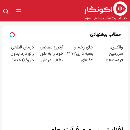
مطالب پیشنهادی
والکس:
جای زخم و
آرتروز مفاصل
درمان قطعی
سرزمین
بخیه داری؟؟ 3
خود را به طور
زانو درد بدون
فرصت‌های
هفته‌ای
قطعی درمان
دارو! ((حتما
سرمایه‌گذاری
محوش کن!
کنید!
پرسش‌نامه رو
دیجیتال شما
◂پرسش‌نامه▸
پر کن))