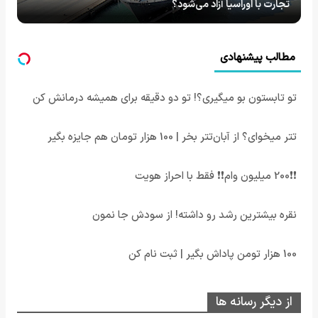
تجارت با اوراسیا آزاد می‌شود؟
مطالب پیشنهادی
تو تابستون بو میگیری؟! تو دو دقیقه برای همیشه درمانش کن
تتر میخوای؟ از آبان‌تتر بخر | 100 هزار تومان هم جایزه بگیر
❗❗200 میلیون وام❗❗ فقط با احراز هویت
نقره بیشترین رشد رو داشته! از سودش جا نمون
100 هزار تومن پاداش بگیر | ثبت نام کن
از دیگر رسانه ها