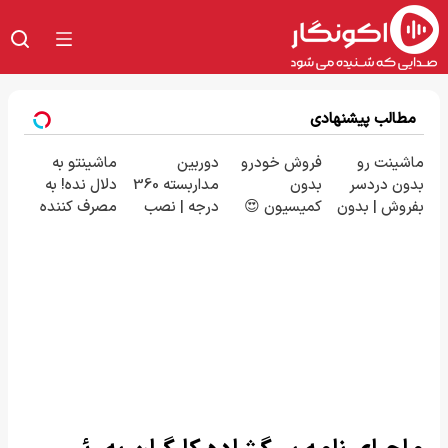
مطالب پیشنهادی
ماشینت رو
فروش خودرو
دوربین
ماشینتو به
بدون دردسر
بدون
مداربسته 360
دلال نده! به
بفروش | بدون
کمیسیون 😍
درجه | نصب
مصرف کننده
کمسیون 😍
آسان و راحت
بفروش! بدون
پاسخ به یک
تماس