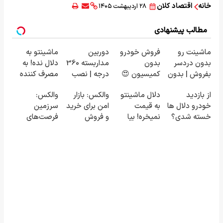
خانه
اقتصاد کلان
۲۸ اردیبهشت ۱۴۰۵
مطالب پیشنهادی
ماشینت رو
فروش خودرو
دوربین
ماشینتو به
بدون دردسر
بدون
مداربسته 360
دلال نده! به
بفروش | بدون
کمیسیون 😍
درجه | نصب
مصرف کننده
کمسیون 😍
آسان و راحت
بفروش! بدون
از بازدید
دلال ماشینتو
والکس: بازار
والکس:
پاسخ به یک
خودرو دلال ها
به قیمت
امن برای خرید
سرزمین
تماس
خسته شدی؟
نمیخره! بیا
و فروش
فرصت‌های
اطلاعات
اینجا به قیمت
دارایی‌های
سرمایه‌گذاری
ماشینت رو
بفروش*فقط
دیجیتال
دیجیتال شما
اینجا ثبت کن
خریدار واقعی*