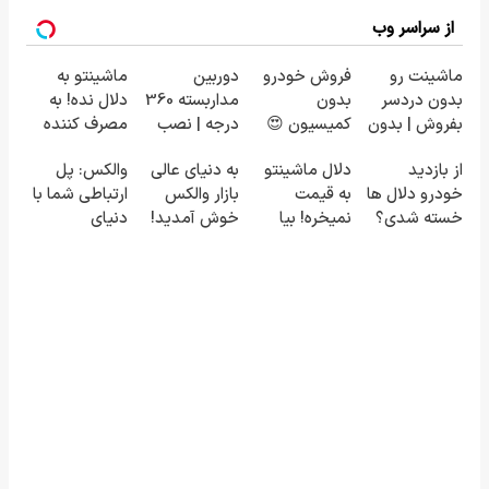
از سراسر وب
ماشینت رو
فروش خودرو
دوربین
ماشینتو به
بدون دردسر
بدون
مداربسته 360
دلال نده! به
بفروش | بدون
کمیسیون 😍
درجه | نصب
مصرف کننده
کمسیون 😍
آسان و راحت
بفروش! بدون
از بازدید
دلال ماشینتو
به دنیای عالی
والکس: پل
پاسخ به یک
خودرو دلال ها
به قیمت
بازار والکس
ارتباطی شما با
تماس
خسته شدی؟
نمیخره! بیا
خوش آمدید!
دنیای
اطلاعات
اینجا به قیمت
ترید را آغاز
سرمایه‌گذاری
ماشینت رو
بفروش*فقط
کنید!
دیجیتال
اینجا ثبت کن
خریدار واقعی*