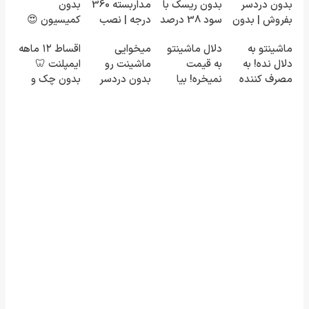
بدون دردسر
بدون ریسک با
مداربسته 360
بدون
بفروش | بدون
سود 38 درصد
درجه | نصب
کمیسیون 😍
کمسیون 😍
سالانه📈
آسان و راحت
ماشینتو به
دلال ماشینتو
میخوایی
اقساط ۱۲ ماهه
دلال نده! به
به قیمت
ماشینت رو
ایمپلنت 🦷
مصرف کننده
نمیخره! بیا
بدون دردسر
بدون چک و
بفروش! بدون
اینجا به قیمت
بفروشی؟ بدون
ضامن؛ همین
پاسخ به یک
بفروش*فقط
کمیسیون
امروز اقدام کن
تماس
خریدار واقعی*
✅