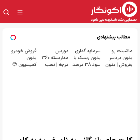
مطالب پیشنهادی
ماشینت رو
سرمایه گذاری
دوربین
فروش خودرو
بدون دردسر
بدون ریسک با
مداربسته 360
بدون
بفروش | بدون
سود 38 درصد
درجه | نصب
کمیسیون 😍
کمسیون 😍
سالانه📈
آسان و راحت