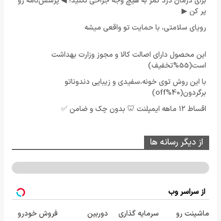
برای درمان درد کمر به هیچ وجه جراحی نکنید! ◀ پرسش‌نامه رو
پر کن ▶
رویای سلامتی، با حمایت تو واقعی میشه
این محصول دارای اصالت کالا و مجوز وزارت بهداشت
است(55%تخفیف)
با این روش توی خونه،سفیدی و زیبایی دندوناتو
برگردون(40%off)
اقساط ۱۲ ماهه ایمپلنت 🦷 بدون چک و ضامن ✅
از دیگر رسانه ها
از سراسر وب
ماشینت رو
سرمایه گذاری
دوربین
فروش خودرو