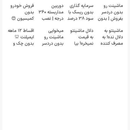
ماشینت رو
سرمایه گذاری
دوربین
فروش خودرو
بدون دردسر
بدون ریسک با
مداربسته 360
بدون
بفروش | بدون
سود 38 درصد
درجه | نصب
کمیسیون 😍
کمسیون 😍
سالانه📈
آسان و راحت
ماشینتو به
دلال ماشینتو
میخوایی
اقساط ۱۲ ماهه
دلال نده! به
به قیمت
ماشینت رو
ایمپلنت 🦷
مصرف کننده
نمیخره! بیا
بدون دردسر
بدون چک و
بفروش! بدون
اینجا به قیمت
بفروشی؟ بدون
ضامن؛ همین
پاسخ به یک
بفروش*فقط
کمیسیون
امروز اقدام کن
تماس
خریدار واقعی*
✅