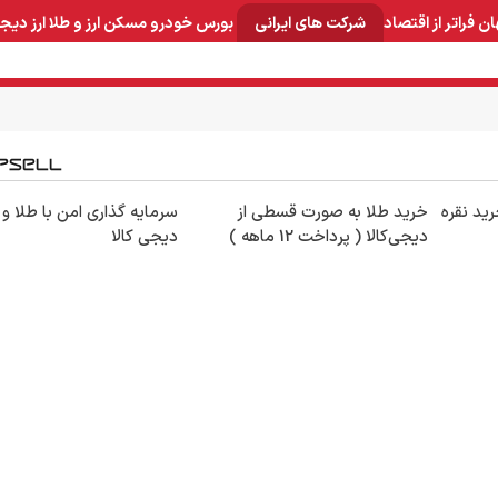
ان
فراتر از اقتصاد
شرکت های ایرانی
بورس
خودرو
مسکن
ارز و طلا
ارز دیج
و صنایع معدنی
لوازم خانگی
بهداشتی و آرایشی
برق و ارتباطات
ید نقره
خرید طلا به صورت قسطی از
سرمایه گذاری امن با طلا و 
دیجی‌کالا ( پرداخت 12 ماهه )
دیجی کالا