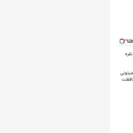
نقره
میتونی
حافظت