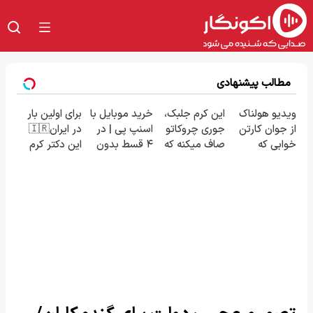
مطالب پیشنهادی
ویدیو هولناک
این کرم جلبک،
خرید موبایل با
برای اولین بار
از جوان کارتن
جوری چروکاتو
اسنپ پی | در
در ایران🇮🇷
خوابی که
صاف میکنه که
۴ قسط بدون
این دکتر کرم
میلیاردر شد.
انگار بوتاکس
سود و کارمزد!
ترمیم کننده
آموزش رایگان
کردی!(تخفیف
23 روزه
ویژه)
ساخت!