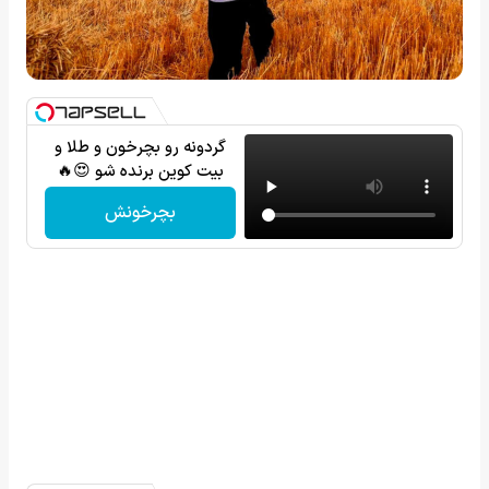
گردونه رو بچرخون و طلا و
بیت کوین برنده شو 😍🔥
بچرخونش