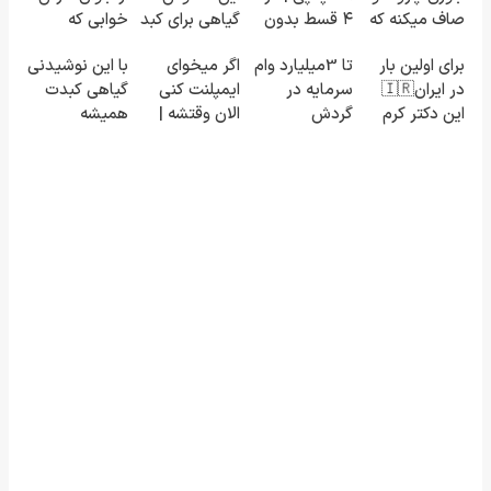
صاف میکنه که
۴ قسط بدون
گیاهی برای کبد
خوابی که
انگار بوتاکس
سود و کارمزد!
که از آن بی
میلیاردر شد.
برای اولین بار
تا 3میلیارد وام
اگر میخوای
با این نوشیدنی
کردی!(تخفیف
خبرید!
آموزش رایگان
در ایران🇮🇷
سرمایه در
ایمپلنت کنی
گیاهی کبدت
ویژه)
این دکتر کرم
گردش
الان وقتشه |
همیشه
ترمیم کننده
فروشندگان =>
فقط با ۲۵
پرقدرته55%تخفیف
23 روزه
فروشگاهت رو
میلیون
ساخت!
ثبت کن
تومان!!!