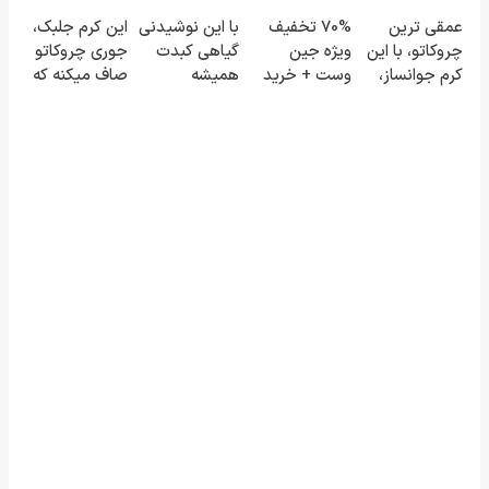
می‌شه بدون
میلیاردر شد.
ترمیم کننده
سود و کارمزد!
عمقی ترین
70% تخفیف
با این نوشیدنی
این کرم جلبک،
عمل درمانش
آموزش رایگان
23 روزه
چروکاتو، با این
ویژه جین
گیاهی کبدت
جوری چروکاتو
کرد؟؟؟؟
ساخت!
کرم جوانساز،
وست + خرید
همیشه
صاف میکنه که
صاف کن!
در4 قسطه
پرقدرته55%تخفیف
انگار بوتاکس
(50% تخفیف
کردی!(تخفیف
سفارش فوری)
ویژه)