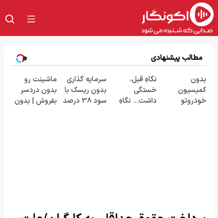
مطالب پیشنهادی
بدون
نگاهِ قبل،
سرمایه گذاری
ماشینت رو
کمیسیون
خستگی
بدون ریسک با
بدون دردسر
خودروتو
داشت... نگاهِ
سود 38 درصد
بفروش | بدون
بفروش
بعد، انرژی داره
سالانه📈
کمسیون 😍
🌸 بلفا با 25%
تخفیف