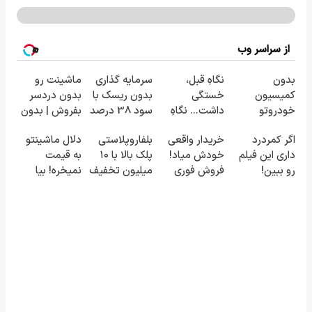
از سراسر وب
بدون
نگاهِ قبل،
سرمایه گذاری
ماشینت رو
کمیسیون
خستگی
بدون ریسک با
بدون دردسر
خودروتو
داشت... نگاهِ
سود 38 درصد
بفروش | بدون
بفروش
بعد، انرژی داره
سالانه📈
کمسیون 😍
اگر کمردرد
خریدار واقعی
بلفاروپلاستی
دلال ماشینتو
🌸 بلفا با 25%
داری این فیلم
خودش میاد!
پلک بالا با ۱۰
به قیمت
تخفیف
رو ببین!
فروش فوری
میلیون تخفیف
نمیخره! بیا
◗پرسش‌نامه
ماشین در
فقط ۲۵
اینجا به قیمت
رو پر کن◖
همراه مکانیک
میلیون ✅
بفروش*فقط
خریدار واقعی*