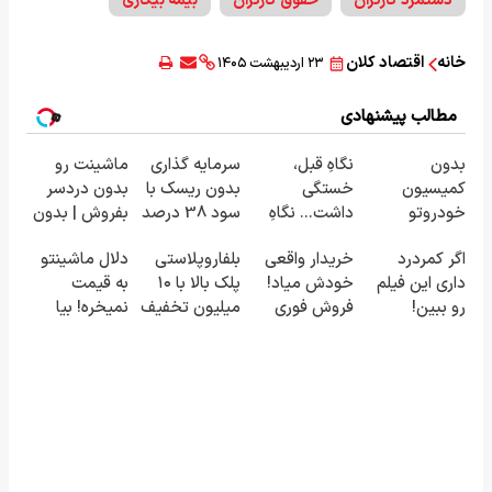
دستمزد کارگران
حقوق کارگران
بیمه بیکاری
خانه
اقتصاد کلان
۲۳ اردیبهشت ۱۴۰۵
مطالب پیشنهادی
بدون
نگاهِ قبل،
سرمایه گذاری
ماشینت رو
کمیسیون
خستگی
بدون ریسک با
بدون دردسر
خودروتو
داشت... نگاهِ
سود 38 درصد
بفروش | بدون
بفروش
بعد، انرژی داره
سالانه📈
کمسیون 😍
اگر کمردرد
خریدار واقعی
بلفاروپلاستی
دلال ماشینتو
🌸 بلفا با 25%
داری این فیلم
خودش میاد!
پلک بالا با ۱۰
به قیمت
تخفیف
رو ببین!
فروش فوری
میلیون تخفیف
نمیخره! بیا
◗پرسش‌نامه
ماشین در
فقط ۲۵
اینجا به قیمت
رو پر کن◖
همراه مکانیک
میلیون ✅
بفروش*فقط
خریدار واقعی*