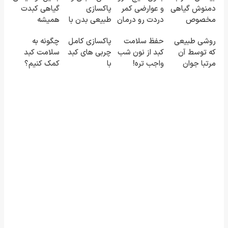
دمنوش گیاهی
و عوارضی کمر
پاکسازی
گیاهی کبدت
مخصوص
دردت رو درمان
طبیعی بدن با
همیشه
کبد+تخفیف
کن!
دمنوش
پرقدرته55%تخفیف
روشی طبیعی
حفظ سلامت
پاکسازی کامل
چگونه به
ویژه
(پرسش‌نامه)
کبد55%تخفیف
که توسط آن
کبد از نون شب
چربی های کبد
سلامت کبد
مرتبا جوان
واجب تره!
با
کمک کنیم؟
شدنتون رو
لینک خرید با
دمنوش۱۰گیاه(۵۵٪تخفیف)
نوشیدنی
حس کنید
تخفیف ویژه
گیاهی سم
تخفیف ویژه🔥
زدای کبد