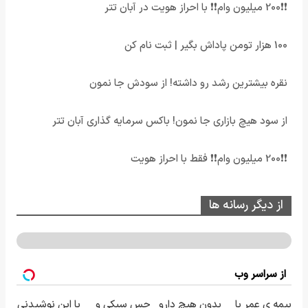
❗❗200 میلیون وام❗❗ با احراز هویت در آبان تتر
100 هزار تومن پاداش بگیر | ثبت نام کن
نقره بیشترین رشد رو داشته! از سودش جا نمون
از سود هیچ بازاری جا نمون! باکس سرمایه گذاری آبان تتر
❗❗200 میلیون وام❗❗ فقط با احراز هویت
از دیگر رسانه ها
از سراسر وب
بیمه ی عمر با
بدون هیچ دارو
حس سبکی و
با این نوشیدنی