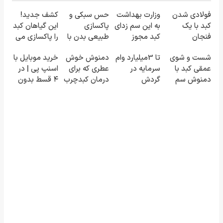
فولادی شدن
وزارت بهداشت
حس سبکی و
کشف جدید!
کبد با یک
به این سم زدای
پاکسازی
این گیاهان کبد
فنجان
کبد مجوز
طبیعی بدن با
را پاکسازی می
نوشیدنی سم
رسمی
دمنوش
کنند(سفارش با
شست و شوی
تا 3میلیارد وام
دمنوش خوش
خرید موبایل با
زدا
داده50%تخفیف
کبد55%تخفیف
تخفیف ویژه)
عمقی کبد با
سرمایه در
عطری که برای
اسنپ پی | در
دمنوش سم
گردش
درمان کبدچرب
۴ قسط بدون
زدای گیاهی!
فروشندگان =>
معجزه میکنه
سود و کارمزد!
فروشگاهت رو
ثبت کن