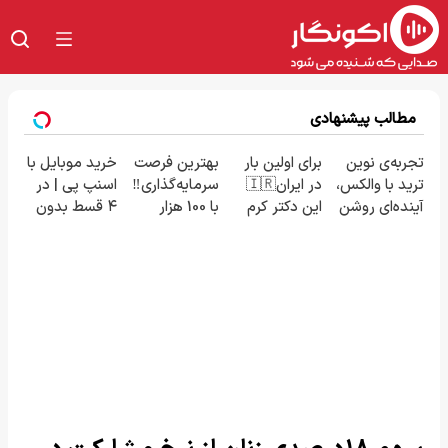
مطالب پیشنهادی
تجربه‌ی نوین
برای اولین بار
بهترین فرصت
خرید موبایل با
ترید با والکس،
در ایران🇮🇷
سرمایه‌گذاری‼️
اسنپ پی | در
آینده‌ای روشن
این دکتر کرم
با 100 هزار
۴ قسط بدون
در انتظار
ترمیم کننده
تومان طلا
سود و کارمزد!
شماست
23 روزه
بخر‼️
ساخت!