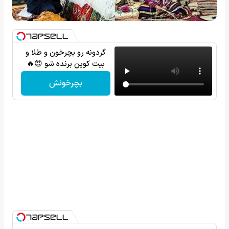
گردونه رو بچرخون و طلا و
بیت کوین برنده شو 😍🔥
بچرخونش