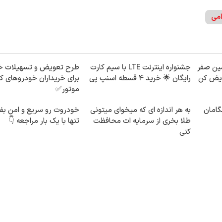
امی
شین صفر
جشنواره اینترنت LTE با سیم کارت
طرح تعویض و تسهیلات خ
عویض کن
رایگان 🌟 خرید 4 قسطه اسنپ پی
برای خریداران خودروهای ک
موتور✅
شگامان
به هر اندازه ای که میخوای میتونی
خودروت رو سریع و امن بف
طلا بخری از سرمایه ات محافظت
تنها با یک بار مراجعه 👇
کنی