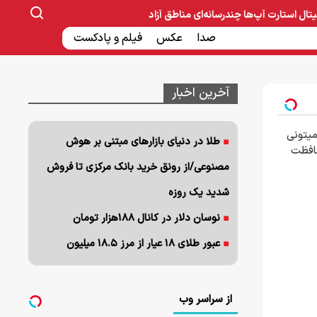
یتال
استارت آپ‌ها
چندرسانه‌ای
مناطق آزاد
صنایع غذایی و دارویی
صدا
عکس
ساخت و ساز
بانک و بیمه
فیلم و پادکست
آخرین اخبار
میتونی
طلا در دنیای بازارهای مبتنی بر هوش
حافظت
مصنوعی/از رونق خرید بانک مرکزی تا فروش
شدید یک روزه
نوسان دلار در کانال ۱۸۸هزار تومان
عبور طلای ۱۸ عیار از مرز ۱۸.۵ میلیون
از سراسر وب