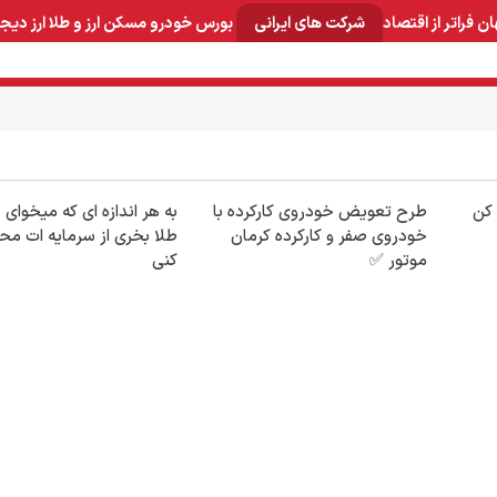
ان
فراتر از اقتصاد
شرکت های ایرانی
بورس
خودرو
مسکن
ارز و طلا
ارز دیج
و صنایع معدنی
لوازم خانگی
بهداشتی و آرایشی
برق و ارتباطات
وان کن
طرح تعویض خودروی کارکرده با
به هر اندازه ای که میخوای 
خودروی صفر و کارکرده کرمان
طلا بخری از سرمایه ات م
موتور ✅
کنی