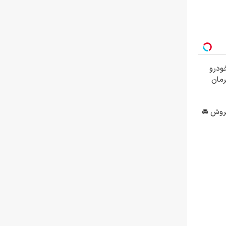
ودرو
رمان
روش 🚘