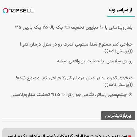
از سراسر وب
بلفاروپلاستی با 10 میلیون تخفیف 👈 بلک بالا 25 پلک پایین 35
جراحی کمر ممنوع شد! میتونی کمرت رو در منزل درمان کنی!
((پرسش‌نامه))
رویای سلامتی، با حمایت تو واقعی میشه
میخوای کمرت رو در منزل درمان کنی؟ جراحی کمر ممنوع شده!
((پرسش‌نامه))
🎯 چشم‌هایی زیباتر، نگاهی جوان‌تر! ✨ 25% تخفیف بلفاروپلاستی
پربازدیدترین
سو تدبیر در پرداخت مطالبات گندمکاران/مصرف ماهانه یک میلیون