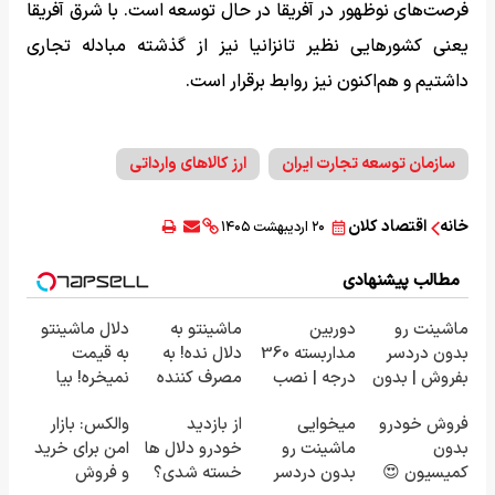
فرصت‌های نوظهور در آفریقا در حال توسعه است. با شرق آفریقا
یعنی کشورهایی نظیر تانزانیا نیز از گذشته مبادله تجاری
داشتیم و هم‌اکنون نیز روابط برقرار است.
سازمان توسعه تجارت ایران
ارز کالاهای وارداتی
خانه
اقتصاد کلان
۲۰ اردیبهشت ۱۴۰۵
مطالب پیشنهادی
ماشینت رو
دوربین
ماشینتو به
دلال ماشینتو
بدون دردسر
مداربسته 360
دلال نده! به
به قیمت
بفروش | بدون
درجه | نصب
مصرف کننده
نمیخره! بیا
کمسیون 😍
آسان و راحت
بفروش! بدون
اینجا به قیمت
فروش خودرو
میخوایی
از بازدید
والکس: بازار
پاسخ به یک
بفروش*فقط
بدون
ماشینت رو
خودرو دلال ها
امن برای خرید
تماس
خریدار واقعی*
کمیسیون 😍
بدون دردسر
خسته شدی؟
و فروش