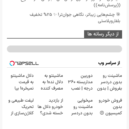
((پرسش‌نامه))
🎯 چشم‌هایی زیباتر، نگاهی جوان‌تر! ✨ 25% تخفیف
بلفاروپلاستی
از دیگر رسانه ها
از سراسر وب
ماشینت رو
دوربین
ماشینتو به
دلال ماشینتو
بدون دردسر
مداربسته 360
دلال نده! به
به قیمت
بفروش | بدون
درجه | نصب
مصرف کننده
نمیخره! بیا
کمسیون 😍
آسان و راحت
بفروش! بدون
اینجا به قیمت
فروش خودرو
میخوایی
از بازدید
لیفت طبیعی و
پاسخ به یک
بفروش*فقط
بدون
ماشینت رو
خودرو دلال ها
تحریک
تماس
خریدار واقعی*
کمیسیون 😍
بدون دردسر
خسته شدی؟
کلاژن‌سازی از
بفروشی؟ بدون
اطلاعات
داخل پوست با
کمیسیون
ماشینت رو
24ماه