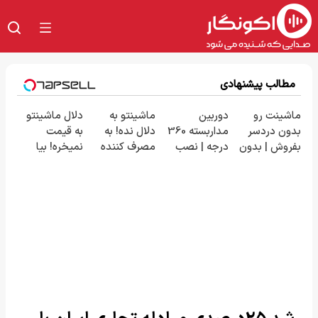
مطالب پیشنهادی
ماشینت رو
دوربین
ماشینتو به
دلال ماشینتو
بدون دردسر
مداربسته 360
دلال نده! به
به قیمت
بفروش | بدون
درجه | نصب
مصرف کننده
نمیخره! بیا
کمسیون 😍
آسان و راحت
بفروش! بدون
اینجا به قیمت
پاسخ به یک
بفروش*فقط
تماس
خریدار واقعی*