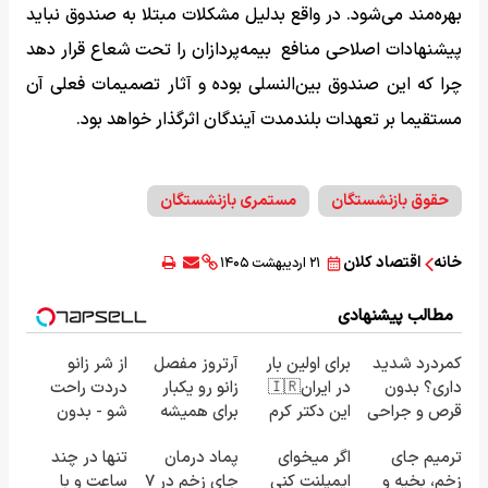
بهره‌مند می‌شود. در واقع بدلیل مشکلات مبتلا به صندوق نباید
پیشنهادات اصلاحی منافع بیمه‌پردازان را تحت شعاع قرار دهد
چرا که این صندوق بین‌النسلی بوده و آثار تصمیمات فعلی آن
مستقیما بر تعهدات بلندمدت آیندگان اثرگذار خواهد بود.
حقوق بازنشستگان
مستمری بازنشستگان
خانه
اقتصاد کلان
۲۱ اردیبهشت ۱۴۰۵
مطالب پیشنهادی
کمردرد شدید
برای اولین بار
آرتروز مفصل
از شر زانو
داری؟ بدون
در ایران🇮🇷
زانو رو یکبار
دردت راحت
قرص و جراحی
این دکتر کرم
برای همیشه
شو - بدون
درمان شو!
ترمیم کننده
درمان کن!
قرص و عمل
ترمیم جای
اگر میخوای
پماد درمان
تنها در چند
◗پرسش‌نامه◖
23 روزه
◗پرسش‌نامه◖
زخم، بخیه و
ایمپلنت کنی
جای زخم در ۷
ساعت و با
ساخت!