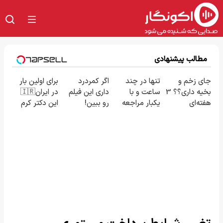
مطالب پیشنهادی
جای زخم و
تنها در چند
اگر کمردرد
برای اولین بار
بخیه داری؟؟ 3
ساعت و با
داری این فیلم
در ایران🇮🇷
هفته‌ای
یکبار مراجعه
رو ببین!
این دکتر کرم
محوش کن!
به خودرو45
◗پرسش‌نامه
ترمیم کننده
رو پر کن◖
23 روزه
ساخت!