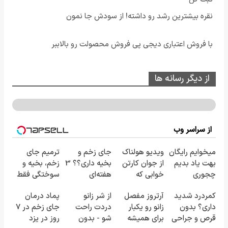
نقره بیشترین رشد رو داشته! از سودش جا نمون
با فروش اعتباری دیجی پی فروش محصولت رو بالاببر
از دیگر رسانه ها
از سراسر وب
میخوایم رایگان
ویدیو هولناک
جای زخم و
ترمیم جای
بهت یاد بدیم
از جوان کارتن
بخیه داری؟؟ 3
زخم، بخیه و
چجوری
خوابی که
هفته‌ای
سوختگی فقط
پولدارشی! باور
میلیاردر شد.
محوش کن!
در 3 هفته!!😍
کمردرد شدید
آرتروز مفصل
از شر زانو
پماد درمان
نداری
آموزش رایگان
داری؟ بدون
زانو رو یکبار
دردت راحت
جای زخم در ۷
امتحانش
قرص و جراحی
برای همیشه
شو - بدون
روز در یزد
مجانیه