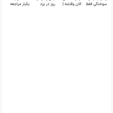
سوختگی فقط
الان وقتشه |
روز در یزد
یکبار مراجعه
در 3 هفته!!😍
فقط با ۲۵
تولید شد!
به خودرو45
میلیون
(مشاوره
تومان!!!
بگیرید)