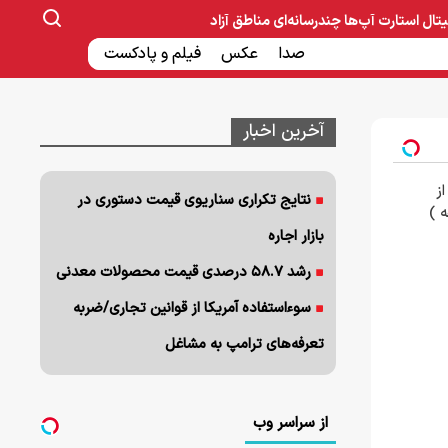
یتال
استارت آپ‌ها
چندرسانه‌ای
مناطق آزاد
صنایع غذایی و دارویی
صدا
عکس
ساخت و ساز
بانک و بیمه
فیلم و پادکست
آخرین اخبار
ز
نتایج تکراری سناریوی قیمت دستوری در
بازار اجاره
رشد ۵۸.۷ درصدی قیمت محصولات معدنی
سوءاستفاده آمریکا از قوانین تجاری/ضربه
تعرفه‌های ترامپ به مشاغل
از سراسر وب