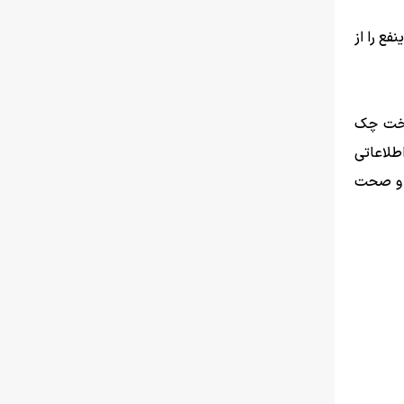
فع را از
داخت چک
طلاعاتی
ه و صحت