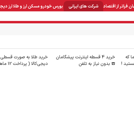
ان
فراتر از اقتصاد
شرکت های ایرانی
بورس
خودرو
مسکن
ارز و طلا
ارز دیج
و صنایع معدنی
لوازم خانگی
بهداشتی و آرایشی
برق و ارتباطات
ما که
خرید 4 قسطه اینترنت پیشگامان
خرید طلا به صورت قسطی ا
ستید !
☎️ بدون نیاز به تلفن
دیجی‌کالا ( پرداخت 12 ماهه )