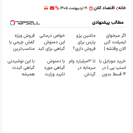
خانه
اقتصاد کلان
۲۱ اردیبهشت ۱۴۰۵
مطالب پیشنهادی
اگر میخوای
ماشین پژو
خواص درمانی
فروش ویژه
ایمپلنت کنی
پارس برای
این دمنوش
کفش چرمی با
الان وقتشه |
فروش داری؟
گیاهی برای کبد
مناسب‌ترین
فقط با ۲۵
اینجا سریع
که از آن بی
قیمت+پرداخت
خرید موبایل با
تا 3میلیارد وام
با دمنوش
با این نوشیدنی
میلیون
بفروشش
خبرید!
اقساطی
اسنپ پی | در
سرمایه در
گیاهی مورد
گیاهی کبدت
تومان!!!
۴ قسط بدون
گردش
تایید وزارت
همیشه
سود و کارمزد!
فروشندگان =>
بهداشت کبدت
پرقدرته55%تخفیف
فروشگاهت رو
رو پاکسازی
ثبت کن
کن55%تخفیف