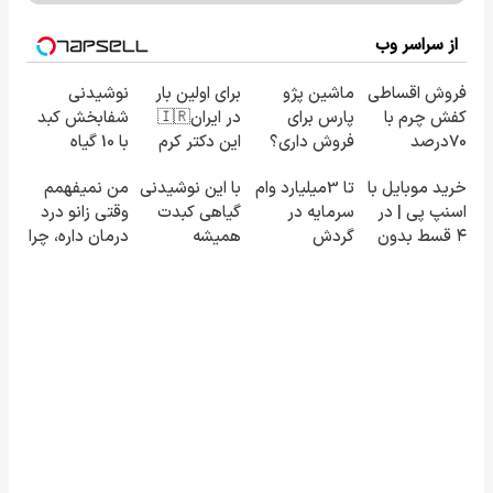
از سراسر وب
فروش اقساطی
ماشین پژو
برای اولین بار
نوشیدنی
کفش چرم با
پارس برای
در ایران🇮🇷
شفابخش کبد
70درصد
فروش داری؟
این دکتر کرم
با 10 گیاه
تخفیف
اینجا سریع
ترمیم کننده
موثر(تخفیف تا
خرید موبایل با
تا 3میلیارد وام
با این نوشیدنی
من نمیفهمم
بفروشش
23 روزه
امشب)
اسنپ پی | در
سرمایه در
گیاهی کبدت
وقتی زانو درد
ساخت!
۴ قسط بدون
گردش
همیشه
درمان داره، چرا
سود و کارمزد!
فروشندگان =>
پرقدرته55%تخفیف
دردش رو داری
فروشگاهت رو
تحمل میکنی؟
ثبت کن
❗