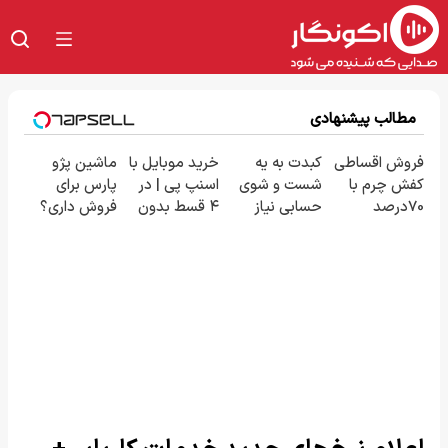
مطالب پیشنهادی
فروش اقساطی
کبدت به یه
خرید موبایل با
ماشین پژو
کفش چرم با
شست و شوی
اسنپ پی | در
پارس برای
70درصد
حسابی نیاز
۴ قسط بدون
فروش داری؟
تخفیف
داره!
سود و کارمزد!
اینجا سریع
بفروشش