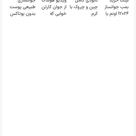
لینک خرید
نابودی کامل
ویدیو هولناک
جوانسازی
کند50%تخفیف
نیاز میکنه.
خوبه۴۵٪تخفیف
تضمینه50%تخفیف
بمب جوانساز
چین و چروک با
از جوان کارتن
طبیعی پوست
(تخفیف تا
2026! اونم با
کرم
خوابی که
بدون بوتاکس
امشب)
تخفیف ویژه
آلمانی۴۰٪تخفیف
میلیاردر شد.
و جراحی😳!
آموزش رایگان
خرید با تخفیف
ویژه