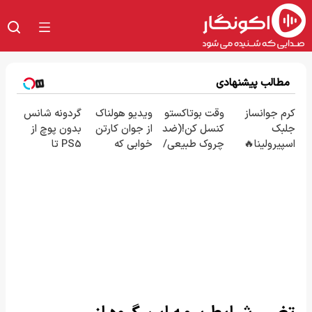
مطالب پیشنهادی
کرم جوانساز
وقت بوتاکستو
ویدیو هولناک
گردونه شانس
جلبک
کنسل کن!(ضد
از جوان کارتن
بدون پوچ از
اسپیرولینا🔥
چروک طبیعی/
خوابی که
PS5 تا
(تحت لیسانس
بدون عوارض)
میلیاردر شد.
آیفون17 و بیت
آلمان)
آموزش رایگان
کوین 🔥