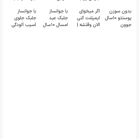
آیفون17 و بیت
خودت
میلیاردر شد.
(تخفیف
بدون سوزن
اگر میخوای
با جوانساز
با جوانساز
کوین 🔥
برگردون(50%
آموزش رایگان
تاامشب)
پوستتو 10سال
ایمپلنت کنی
جلبک عید
جلبک جلوی
تخفیف)
جوون
الان وقتشه |
امسال ۱۰سال
آسیب آلودگی
کن50%تخفیف
فقط با ۲۵
جوون تری
هوا به پوستت
پاییزی
میلیون
رو بگیر❗
تومان!!!
(تخفیف تا
امشب)