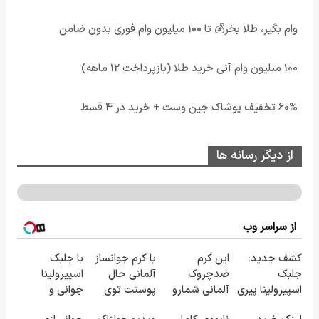
وام بگیر، طلا بخر💰 تا 100 میلیون وام فوری بدون ضامن
100 میلیون وام آنی خرید طلا (بازپرداخت 12 ماهه)
60% تخفیف پوشاک جین وست + خرید در 4 قسط
از دیگر رسانه ها
از سراسر وب
کشف جدید:
این کرم
با کرم جوانساز
با جلبک
جلبک
ضدچروک
آلمانی حال
اسپیرولینا
اسپیرولینا پیری
آلمانی شمارو
پوستت توی
جوانی و
را متوقف می
از بوتاکس بی
هر فصلی
شادابی پوستت