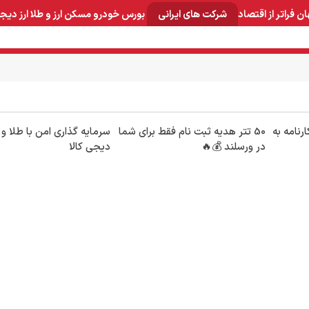
ان
فراتر از اقتصاد
شرکت های ایرانی
بورس
خودرو
مسکن
ارز و طلا
ارز دیج
و صنایع معدنی
لوازم خانگی
بهداشتی و آرایشی
برق و ارتباطات
رنامه به
50 تتر هدیه ثبت نام فقط برای شما
سرمایه گذاری امن با طلا و 
در ورسلند 💰🔥
دیجی کالا