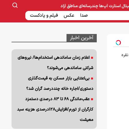
یتال
استارت آپ‌ها
چندرسانه‌ای
مناطق آزاد
صنایع غذایی و دارویی
صدا
عکس
ساخت و ساز
بانک و بیمه
فیلم و پادکست
آخرین اخبار
نقره
اعلام زمان ساماندهی استخدام‌‌ها/ نیروهای
شرکتی ساماندهی می‌شوند؟
بی‌اعتنایی بازار مسکن به قیمت‌گذاری
دستوری/اجاره خانه چنددرصد گران شد؟
عقب‌ماندگی ۶۸ تا ۸۳ درصدی دستمزد
کارگران از تورم/افزایش۱۲۸درصدی هزینه سبد
معیشت