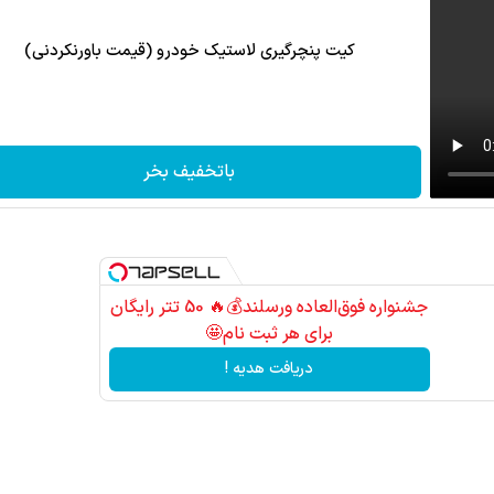
کیت پنچرگیری لاستیک خودرو (قیمت باورنکردنی)
باتخفیف بخر
جشنواره فوق‌العاده ورسلند💰🔥 50 تتر رایگان
برای هر ثبت نام🤩
دریافت هدیه !