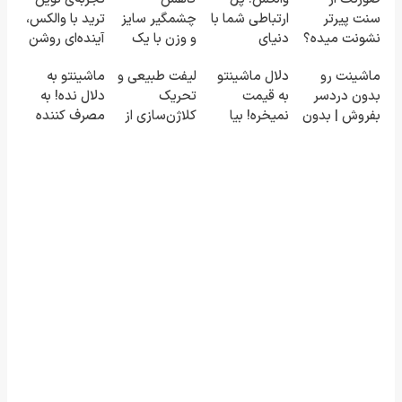
سنت پیرتر
ارتباطی شما با
چشمگیر سایز
ترید با والکس،
نشونت میده؟
دنیای
و وزن با یک
آینده‌ای روشن
اندولیفت برش
سرمایه‌گذاری
روش
در انتظار
ماشینت رو
دلال ماشینتو
لیفت طبیعی و
ماشینتو به
می‌گردونه 🔰
دیجیتال
خانگی60%تخفیف
شماست
بدون دردسر
به قیمت
تحریک
دلال نده! به
بفروش | بدون
نمیخره! بیا
کلاژن‌سازی از
مصرف کننده
کمسیون 😍
اینجا به قیمت
داخل پوست با
بفروش! بدون
بفروش*فقط
24ماه
پاسخ به یک
خریدار واقعی*
ماندگاری ✅
تماس
جوان شو