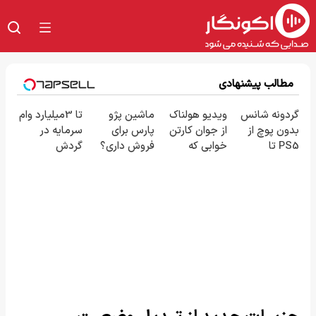
مطالب پیشنهادی
گردونه شانس
ویدیو هولناک
ماشین پژو
تا 3میلیارد وام
بدون پوچ از
از جوان کارتن
پارس برای
سرمایه در
PS5 تا
خوابی که
فروش داری؟
گردش
آیفون17 و بیت
میلیاردر شد.
اینجا سریع
فروشندگان =>
کوین 🔥
آموزش رایگان
بفروشش
فروشگاهت رو
ثبت کن