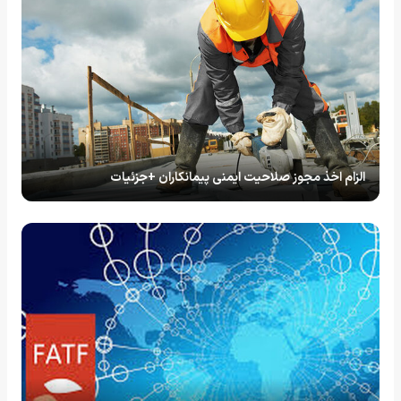
الزام اخذ مجوز صلاحیت ایمنی پیمانکاران +جزئیات