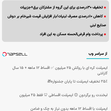
تخفیف ۳۰درصدی برای این گروه از مشترکان برق+جزییات
کاهش ۱۰درصدی مصرف لبنیات/بار افزایش قیمت شیرخام بر دوش
صنایع لبنی
پرداخت وام قرض‌الحسنه مسکن به این افراد
از سراسر وب
ایمپلنت کره ای با روکش 25 میلیون ✅ اقساط 12 ماهه + 15 سال
گارانتی
۲۵٪ تخفیف ایمپلنت تا پایان جشنواره🎁
لبخندت رو برگردون 😊 ایمپلنت اقساطی 🦷 فقط ۲۵ میلیون
ایمپلنت با اقساط 12 ماهه بدون نیاز به چک و ضامن