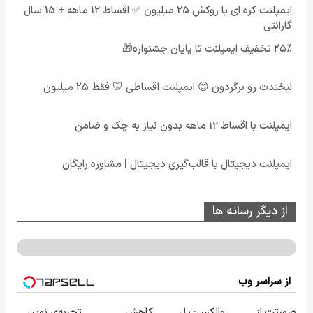
ایمپلنت کره ای با روکش 25 میلیون ✅ اقساط 12 ماهه + 15 سال
گارانتی
۲۵٪ تخفیف ایمپلنت تا پایان جشنواره🎁
لبخندت رو برگردون 😊 ایمپلنت اقساطی 🦷 فقط ۲۵ میلیون
ایمپلنت با اقساط 12 ماهه بدون نیاز به چک و ضامن
ایمپلنت دیجیتال با قالب‌گیری دیجیتال | مشاوره رایگان
از دیگر رسانه ها
از سراسر وب
صورتت از
والکس: پل
کاهش
تجربه‌ی نوین