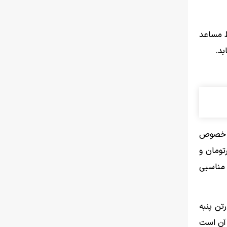
ط مساعد
بد.
ین خصوص
ه واقعی پیدا می کند به طوریکه قیمت تخم پنبه در اواخر فصل برداشت به ۸۰ هزارتومان و
د مناسبی
درصدی سطح زیرکشت پنبه را پیش بینی کرد و افزود: طی ۲ تا ۳ سال اخیر ۵۰ تا ۶۰ هزارتن پنبه
اکی از آن است