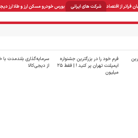
ان
فراتر از اقتصاد
شرکت های ایرانی
بورس
خودرو
مسکن
ارز و طلا
ارز دیج
و صنایع معدنی
لوازم خانگی
بهداشتی و آرایشی
برق و ارتباطات
ین
فرم خود را در بزرگترین جشنواره
سرمایه‌گذاری بلندمدت با خ
ایمپلنت تهران پر کنید ! | فقط ۲۵
از دیجی‌کالا
میلیون