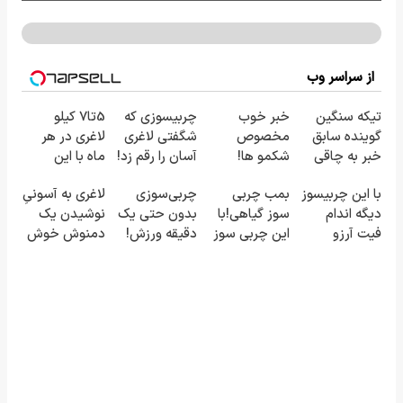
از سراسر وب
تیکه سنگین
خبر خوب
چربیسوزی که
5تا7 کیلو
گوینده سابق
مخصوص
شگفتی لاغری
لاغری در هر
خبر به چاقی
شکمو ها!
آسان را رقم زد!
ماه با این
این خانم در
آسون ترین
نوشیدنی
با این چربیسوز
بمب چربی
چربی‌سوزی
لاغری به آسونیِ
برنامه زنده😳
روش لاغری
گیاهی❗
دیگه اندام
سوز گیاهی!با
بدون حتی یک
نوشیدن یک
ببین چیشد
معرفی شد
سفارش با
فیت آرزو
این چربی سوز
دقیقه ورزش!
دمنوش خوش
نصف قیمت🔥
نیست(تخفیف
به سرعرت نور
طعم
تا امشب)
لاغر شو با
مجوز بهداشت