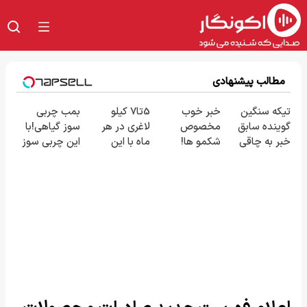
مطالب پیشنهادی
تیکه سنگین
خبر خوب
5تا7 کیلو
بمب چربی
گوینده سابق
مخصوص
لاغری در هر
سوز گیاهی!با
خبر به چاقی
شکمو ها!
ماه با این
این چربی سوز
این خانم در
آسون ترین
نوشیدنی
به سرعرت نور
برنامه زنده😳
روش لاغری
گیاهی❗
لاغر شو با
ببین چیشد
معرفی شد
سفارش با
مجوز بهداشت
نصف قیمت🔥