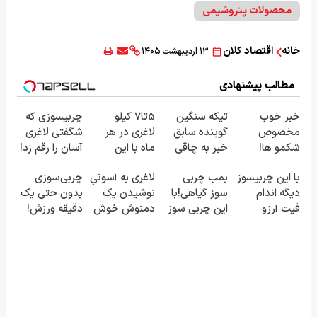
محصولات پتروشیمی
خانه
اقتصاد کلان
۱۳ اردیبهشت ۱۴۰۵
مطالب پیشنهادی
خبر خوب
تیکه سنگین
5تا7 کیلو
چربیسوزی که
مخصوص
گوینده سابق
لاغری در هر
شگفتی لاغری
شکمو ها!
خبر به چاقی
ماه با این
آسان را رقم زد!
آسون ترین
این خانم در
نوشیدنی
با این چربیسوز
بمب چربی
لاغری به آسونیِ
چربی‌سوزی
روش لاغری
برنامه زنده😳
گیاهی❗
دیگه اندام
سوز گیاهی!با
نوشیدن یک
بدون حتی یک
معرفی شد
ببین چیشد
سفارش با
فیت آرزو
این چربی سوز
دمنوش خوش
دقیقه ورزش!
نصف قیمت🔥
نیست(تخفیف
به سرعرت نور
طعم
تا امشب)
لاغر شو با
مجوز بهداشت