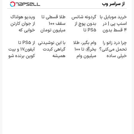
از سراسر وب
خرید موبایل با
گردونه شانس
طلا قسطی تا
ویدیو هولناک
اسنپ پی | در
بدون پوچ از
سقف 100
از جوان کارتن
۴ قسط بدون
PS5 تا
میلیون تومان
خوابی که
سود و کارمزد!
آیفون17 و بیت
💰
میلیاردر شد.
چرا درد زانو را
وام بگیر، طلا
با این نوشیدنی
از PS5 تا
کوین 🔥
آموزش رایگان
تحمل می‌کنی؟
بخر💰 تا 100
گیاهی کبدت
آیفون17 و بیت
خیلی ساده
میلیون وام
همیشه
کوین برنده شو
درمنزل
فوری بدون
پرقدرته55%تخفیف
🔥 گردونه
درمانش کن
ضامن
شانس بدون
پوچ 💥