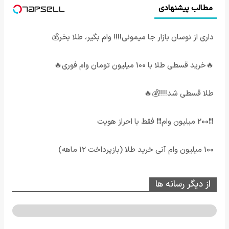
مطالب پیشنهادی
داری از نوسان بازار جا میمونی!!!! وام بگیر، طلا بخر💰
🔥خرید قسطی طلا با 100 میلیون تومان وام فوری🔥
طلا قسطی شد!!!!💰🔥
❗❗200 میلیون وام❗❗ فقط با احراز هویت
100 میلیون وام آنی خرید طلا (بازپرداخت 12 ماهه)
از دیگر رسانه ها