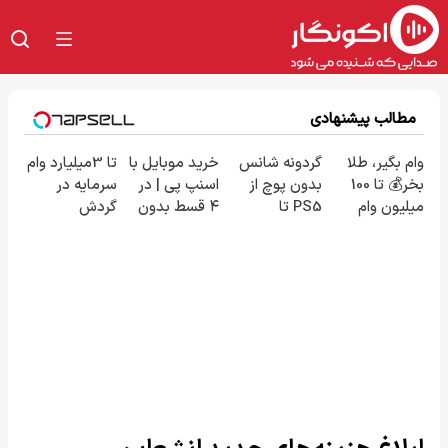
مطالب پیشنهادی
وام بگیر، طلا
گردونه شانس
خرید موبایل با
تا 3میلیارد وام
بخر💰 تا 100
بدون پوچ از
اسنپ پی | در
سرمایه در
میلیون وام
PS5 تا
۴ قسط بدون
گردش
فوری بدون
آیفون17 و بیت
سود و کارمزد!
فروشندگان =>
ضامن
کوین 🔥
فروشگاهت رو
ثبت کن