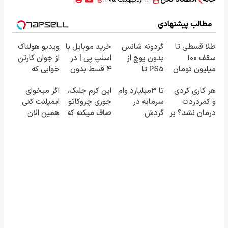
مطالب پیشنهادی
طلا قسطی تا
گردونه شانس
خرید موبایل با
ویدیو هولناک
سقف 100
بدون پوچ از
اسنپ پی | در
از جوان کارتن
میلیون تومان
PS5 تا
۴ قسط بدون
خوابی که
💰
آیفون17 و بیت
سود و کارمزد!
میلیاردر شد.
هر کاری کردی
تا 3میلیارد وام
این کرم جلبک،
اگر میخوای
کوین 🔥
آموزش رایگان
و کمردردت
سرمایه در
جوری چروکاتو
ایمپلنت کنی
درمان نشد؟ پر
گردش
صاف میکنه که
همین الان
کردن
فروشندگان =>
انگار بوتاکس
وقتشه | فقط با
پرسشنامه و
فروشگاهت رو
کردی!(تخفیف
۲۵ میلیون
دریافت راه حل
ثبت کن
ویژه)
تومان!!!