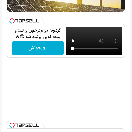
گردونه رو بچرخون و طلا و
بیت کوین برنده شو 😍🔥
بچرخونش