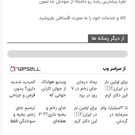
نقره بیشترین رشد رو داشته! از سودش جا نمون
کالا و خدمات خود را به صورت اقساطی بفروشید
از دیگر رسانه ها
از سراسر وب
برای اولین بار
پماد درمان
ویدیو هولناک
کمردرد شدید
در ایران🇮🇷
جای زخم در ۷
از جوان کارتن
داری؟ بدون
این دکتر کرم
روز در یزد
خوابی که
قرص و جراحی
ترمیم کننده
تولید شد!
میلیاردر شد.
درمان شو!
تا 3میلیارد وام
برای اولین بار
جای زخم و
ترمیم جای
23 روزه
(مشاوره
آموزش رایگان
◗پرسش‌نامه◖
سرمایه در
در ایران🇮🇷
بخیه داری؟؟ 3
زخم، بخیه و
ساخت!
بگیرید)
گردش
این دکتر کرم
هفته‌ای
سوختگی فقط
فروشندگان =>
ترمیم کننده
محوش کن!
در 3 هفته!!😍
فروشگاهت رو
23 روزه