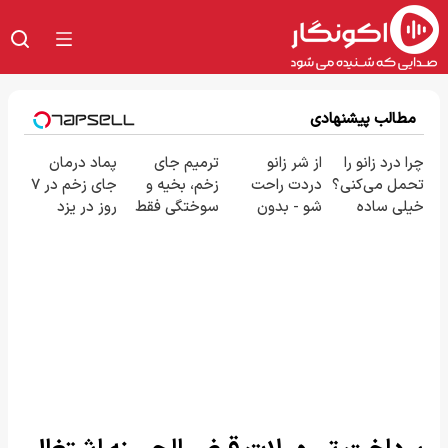
مطالب پیشنهادی
چرا درد زانو را
از شر زانو
ترمیم جای
پماد درمان
تحمل می‌کنی؟
دردت راحت
زخم، بخیه و
جای زخم در ۷
خیلی ساده
شو - بدون
سوختگی فقط
روز در یزد
درمنزل
قرص و عمل
در 3 هفته!!😍
تولید شد!
درمانش کن
(مشاوره
بگیرید)