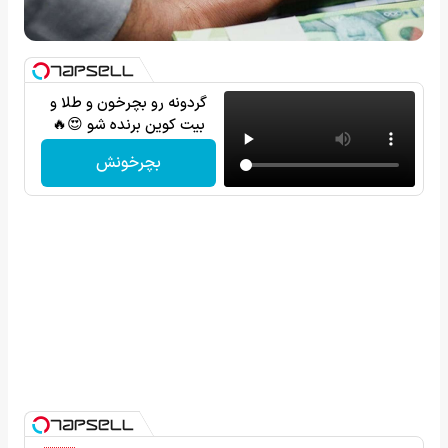
گردونه رو بچرخون و طلا و
بیت کوین برنده شو 😍🔥
بچرخونش