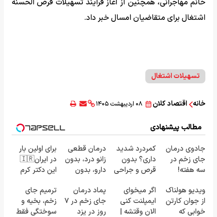
خانم مهاجرانی، همچنین از آغاز فرایند تسهیلات قرض الحسنه
اشتغال برای متقاضیان امسال خبر داد.
تسهیلات اشتغال
خانه
اقتصاد کلان
۰۸ اردیبهشت ۱۴۰۵
مطالب پیشنهادی
جادوی درمان
کمردرد شدید
درمان قطعی
برای اولین بار
جای زخم در
داری؟ بدون
زانو درد، بدون
در ایران🇮🇷
سه هفته!
قرص و جراحی
دارو، بدون
این دکتر کرم
(همین حالا
درمان شو!
تزریق، بدون
ترمیم کننده
ویدیو هولناک
اگر میخوای
پماد درمان
ترمیم جای
رایگان صحبت
◗پرسش‌نامه◖
جراحی!
23 روزه
از جوان کارتن
ایمپلنت کنی
جای زخم در ۷
زخم، بخیه و
کنید)
(پرسش‌نامه)
ساخت!
خوابی که
الان وقتشه |
روز در یزد
سوختگی فقط